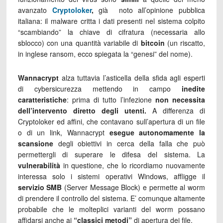
avanzato
Cryptoloker
,
già noto all’opinione pubblica
italiana: il malware critta i dati presenti nel sistema colpito
“scambiando” la chiave di cifratura (necessaria allo
sblocco) con una quantità variabile di
bitcoin
(un riscatto,
in inglese ransom, ecco spiegata la “genesi” del nome).
Wannacrypt
alza tuttavia l’asticella della sfida agli esperti
di cybersicurezza mettendo in campo
inedite
caratteristiche
: prima di tutto l’infezione
non necessita
dell’intervento diretto degli utenti.
A differenza di
Cryptoloker ed affini, che contavano sull’apertura di un file
o di un link, Wannacrypt
esegue autonomamente la
scansione
degli obiettivi in cerca della falla che può
permettergli di superare le difesa del sistema. La
vulnerabilità
in questione, che lo ricordiamo nuovamente
interessa solo i sistemi operativi Windows, affligge il
servizio SMB
(Server Message Block) e permette al worm
di prendere il controllo del sistema. E’ comunque altamente
probabile che le molteplici varianti del worm possano
affidarsi anche ai
“classici metodi”
di apertura dei file.