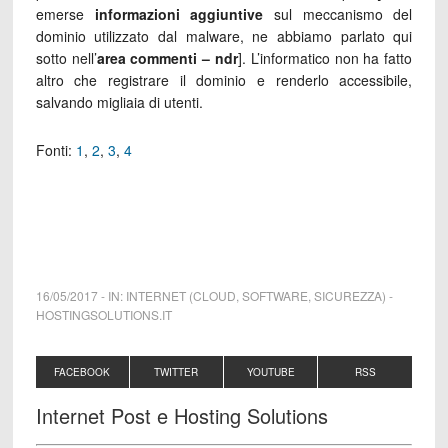
emerse
informazioni aggiuntive
sul meccanismo del
dominio utilizzato dal malware, ne abbiamo parlato qui
sotto nell’
area commenti –
ndr
]. L’informatico non ha fatto
altro che registrare il dominio e renderlo accessibile,
salvando migliaia di utenti.
Fonti:
1
,
2
,
3
,
4
16/05/2017
-
IN:
INTERNET (CLOUD, SOFTWARE, SICUREZZA)
-
HOSTINGSOLUTIONS.IT
FACEBOOK
TWITTER
YOUTUBE
RSS
Internet Post e Hosting Solutions