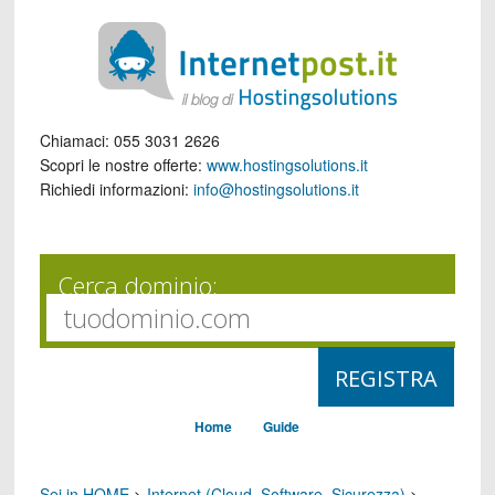
Chiamaci:
055 3031 2626
Scopri le nostre offerte:
www.hostingsolutions.it
Richiedi informazioni:
info@hostingsolutions.it
Cerca dominio:
Home
Guide
Sei in HOME
>
Internet (Cloud, Software, Sicurezza)
>