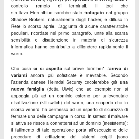
controllo remoto di terminali. Il tool che
sfruttava Eternalblue sarebbe stato
trafugato
dal gruppo
Shadow Brokers, naturalmente degli hacker, e diffuso in
Rete lo scorso aprile. L’aggiunta di alcune caratteristiche
peculiari, ricordate nel primo paragrafo, unite alla scarsa
sensibilità e disattenzione in materia di sicurezza
informatica hanno contribuito a diffondere rapidamente il
worm.
Che cosa
ci si aspetta
sul breve termine? L’
arrivo di
varianti
ancora più sofisticate è inevitabile. Secondo
l’azienda danese Heimdal Security circolerebbe già
una
nuova famiglia
(detta Uiwix) che ad esempio non si
appoggia più ad un dominio esterno per un’evenutale
disattivazione (kill switch) del worm, una scoperta che lo
scorso venerdì ha permesso ad un esperto di sicurezza di
fermare una delle campagne in corso. In sintesi: il malware
si attiva se riesce a connettersi ad un dominio (inesistente):
il fallimento di tale operazione porta all’esecuzione delle
procedure di crittazione dei sistemi colpiti [sono