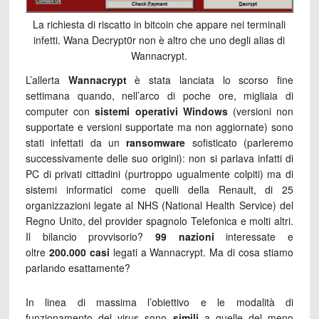
La richiesta di riscatto in bitcoin che appare nei terminali
infetti. Wana Decrypt0r non è altro che uno degli alias di
Wannacrypt.
L’allerta
Wannacrypt
è stata lanciata lo scorso fine
settimana quando, nell’arco di poche ore, migliaia di
computer con
sistemi operativi Windows
(versioni non
supportate e versioni supportate ma non aggiornate) sono
stati infettati da un
ransomware
sofisticato (parleremo
successivamente delle suo origini): non si parlava infatti di
PC di privati cittadini (purtroppo ugualmente colpiti) ma di
sistemi informatici come quelli della Renault, di 25
organizzazioni legate al NHS (National Health Service) del
Regno Unito, del provider spagnolo Telefonica e molti altri.
Il bilancio provvisorio?
99
nazioni
interessate e
oltre
200.000 casi
legati a Wannacrypt. Ma di cosa stiamo
parlando esattamente?
In linea di massima l’obiettivo e le modalità di
funzionamento del virus sono
simili
a quelle del meno