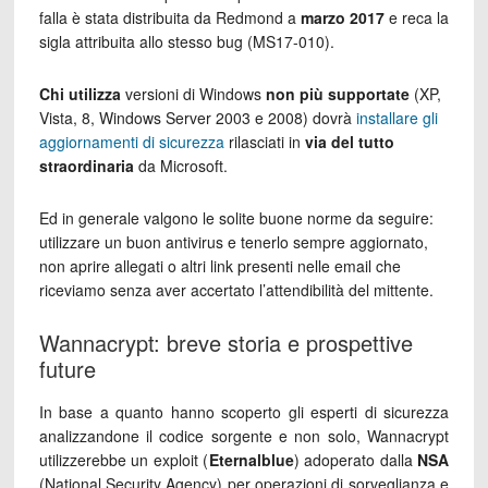
falla è stata distribuita da Redmond a
marzo 2017
e reca la
sigla attribuita allo stesso bug (MS17-010).
Chi utilizza
versioni di Windows
non più supportate
(XP,
Vista, 8, Windows Server 2003 e 2008) dovrà
installare gli
aggiornamenti di sicurezza
rilasciati in
via del tutto
straordinaria
da Microsoft.
Ed in generale valgono le solite buone norme da seguire:
utilizzare un buon antivirus e tenerlo sempre aggiornato,
non aprire allegati o altri link presenti nelle email che
riceviamo senza aver accertato l’attendibilità del mittente.
Wannacrypt: breve storia e prospettive
future
In base a quanto hanno scoperto gli esperti di sicurezza
analizzandone il codice sorgente e non solo, Wannacrypt
utilizzerebbe un exploit (
Eternalblue
) adoperato dalla
NSA
(National Security Agency) per operazioni di sorveglianza e