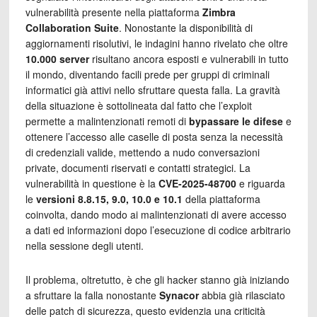
vulnerabilità presente nella piattaforma
Zimbra
Collaboration Suite
. Nonostante la disponibilità di
aggiornamenti risolutivi, le indagini hanno rivelato che oltre
10.000 server
risultano ancora esposti e vulnerabili in tutto
il mondo, diventando facili prede per gruppi di criminali
informatici già attivi nello sfruttare questa falla. La gravità
della situazione è sottolineata dal fatto che l’exploit
permette a malintenzionati remoti di
bypassare le difese
e
ottenere l’accesso alle caselle di posta senza la necessità
di credenziali valide, mettendo a nudo conversazioni
private, documenti riservati e contatti strategici. La
vulnerabilità in questione è la
CVE-2025-48700
e riguarda
le
versioni
8.8.15, 9.0, 10.0 e 10.1
della piattaforma
coinvolta, dando modo ai malintenzionati di avere accesso
a dati ed informazioni dopo l’esecuzione di codice arbitrario
nella sessione degli utenti.
Il problema, oltretutto, è che gli hacker stanno già iniziando
a sfruttare la falla nonostante
Synacor
abbia già rilasciato
delle patch di sicurezza, questo evidenzia una criticità