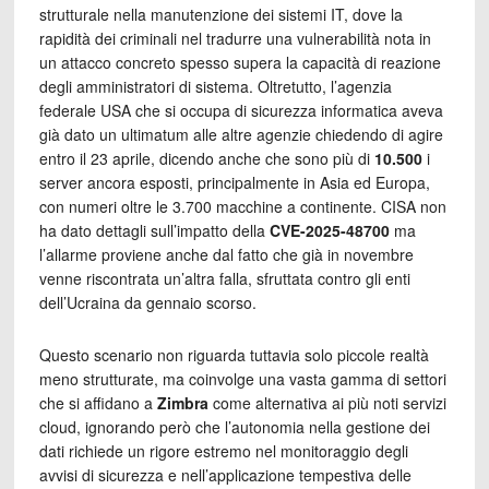
strutturale nella manutenzione dei sistemi IT, dove la
rapidità dei criminali nel tradurre una vulnerabilità nota in
un attacco concreto spesso supera la capacità di reazione
degli amministratori di sistema. Oltretutto, l’agenzia
federale USA che si occupa di sicurezza informatica aveva
già dato un ultimatum alle altre agenzie chiedendo di agire
entro il 23 aprile, dicendo anche che sono più di
10.500
i
server ancora esposti, principalmente in Asia ed Europa,
con numeri oltre le 3.700 macchine a continente. CISA non
ha dato dettagli sull’impatto della
CVE-2025-48700
ma
l’allarme proviene anche dal fatto che già in novembre
venne riscontrata un’altra falla, sfruttata contro gli enti
dell’Ucraina da gennaio scorso.
Questo scenario non riguarda tuttavia solo piccole realtà
meno strutturate, ma coinvolge una vasta gamma di settori
che si affidano a
Zimbra
come alternativa ai più noti servizi
cloud, ignorando però che l’autonomia nella gestione dei
dati richiede un rigore estremo nel monitoraggio degli
avvisi di sicurezza e nell’applicazione tempestiva delle