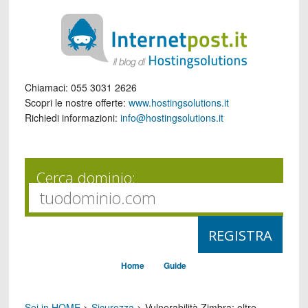
Chiamaci:
055 3031 2626
Scopri le nostre offerte:
www.hostingsolutions.it
Richiedi informazioni:
info@hostingsolutions.it
Cerca dominio:
Home
Guide
Sei in HOME
>
Sicurezza
>
Vulnerabilità Zimbra: oltre