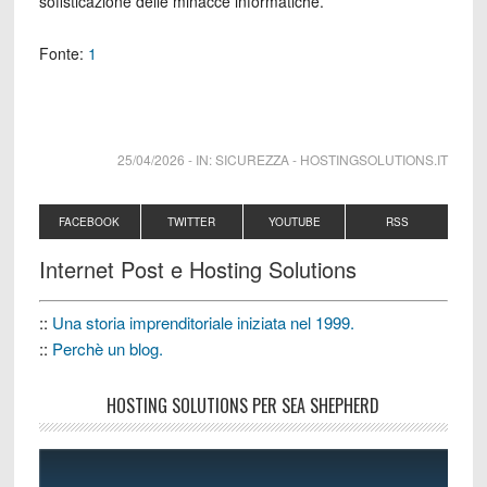
sofisticazione delle minacce informatiche.
Fonte:
1
25/04/2026
-
IN:
SICUREZZA
-
HOSTINGSOLUTIONS.IT
FACEBOOK
TWITTER
YOUTUBE
RSS
Internet Post e Hosting Solutions
::
Una storia imprenditoriale iniziata nel 1999.
::
Perchè un blog.
HOSTING SOLUTIONS PER SEA SHEPHERD