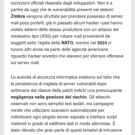
correzioni ufficiali rilasciate dagli sviluppatori. Non è a
partire da oggi che le vulnerabilità presenti nei sistemi
Zimbra
vengono sfruttate per prendere possesso di server
mail poco protetti, già in passato alcuni hacker russi hanno
violato sistemi dello stesso produttore con un attacco del
medesimo tipo (XSS) per rubare mail provenienti da
soggetti sotto l’egida della
NATO
, mentre nel
2024
ci
furono altri avvisi da parte delle agenzie americane
riguardo hacker sovietici che stavano per sferrare offensive
sui server mail.
Le autorità di sicurezza informatica insistono sul fatto che
la persistenza di migliaia di server vulnerabili dopo
settimane dal rilascio della patch indichi una preoccupante
negligenza nella gestione del rischio
. Gli attacchi
osservati non sono semplici test isolati, ma campagne
mirate che utilizzano scansioni automatizzate per
individuare ogni singolo server esposto e iniettare script
malevoli in grado di esfiltrare dati in modo silenzioso. È
stato rilevato che gran parte di questi tentativi di intrusione