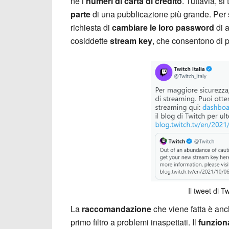
né i
numeri di carta di credito
. Tuttavia, s
parte
di una pubblicazione più grande. Per
richiesta di
cambiare le loro password
di a
cosiddette
stream key
, che consentono di pr
Il tweet di T
La
raccomandazione
che viene fatta è anc
primo filtro a problemi inaspettati. Il
funzion