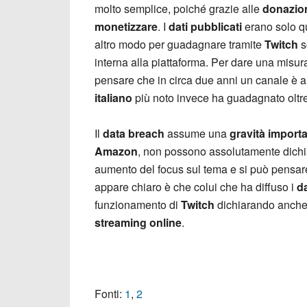
molto semplice, poiché grazie alle
donazio
monetizzare
. I
dati pubblicati
erano solo qu
altro modo per guadagnare tramite
Twitch
s
interna alla piattaforma. Per dare una misura
pensare che in circa due anni un canale è 
italiano
più noto invece ha guadagnato oltr
Il
data breach
assume una
gravità import
Amazon
, non possono assolutamente dichiar
aumento del focus sul tema e si può pensare
appare chiaro è che colui che ha diffuso i
da
funzionamento di
Twitch
dichiarando anche d
streaming online
.
Fonti:
1
,
2