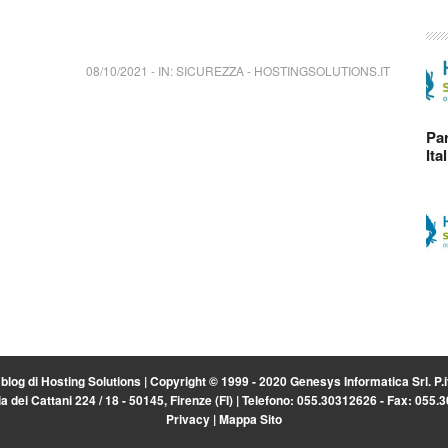
08/10/2021
-
IN:
SICUREZZA
-
HOSTINGSOLUTIONS.IT
Par
Ita
l blog di
Hosting Solutions
| Copyright © 1999 - 2020 Genesys Informatica Srl. P
a dei Cattani 224 / 18 - 50145, Firenze (FI) | Telefono: 055.30312626 - Fax: 055
Privacy
|
Mappa Sito