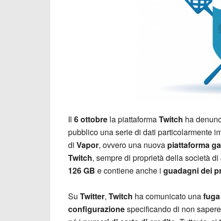
Il
6 ottobre
la piattaforma
Twitch
ha denunc
pubblico una serie di dati particolarmente im
di
Vapor
, ovvero una nuova
piattaforma g
Twitch
, sempre di proprietà della società di
126 GB
e contiene anche i
guadagni dei pr
Su
Twitter
,
Twitch
ha comunicato una
fuga 
configurazione
specificando di non sapere