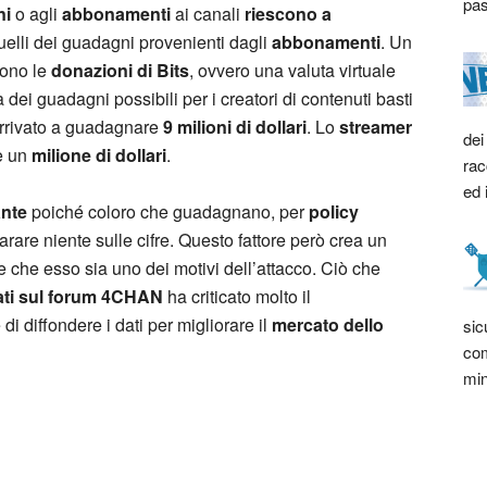
pas
ni
o agli
abbonamenti
ai canali
riescono a
elli dei guadagni provenienti dagli
abbonamenti
. Un
ono le
donazioni di Bits
, ovvero una valuta virtuale
 dei guadagni possibili per i creatori di contenuti basti
arrivato a guadagnare
9 milioni di dollari
. Lo
streamer
dei
e un
milione di dollari
.
rac
ed 
ante
poiché coloro che guadagnano, per
policy
are niente sulle cifre. Questo fattore però crea un
 che esso sia uno dei motivi dell’attacco. Ciò che
ti sul forum
4CHAN
ha criticato molto il
i diffondere i dati per migliorare il
mercato dello
sic
com
min