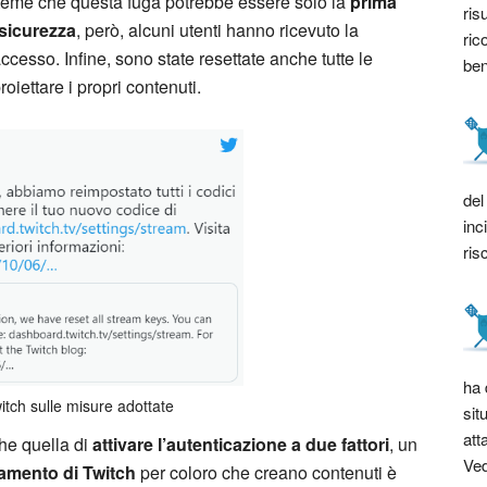
i teme che questa fuga potrebbe essere solo la
prima
ris
sicurezza
, però, alcuni utenti hanno ricevuto la
ric
ccesso. Infine, sono state resettate anche tutte le
bene
oiettare i propri contenuti.
del
inc
ris
ha 
witch sulle misure adottate
sit
att
he quella di
attivare l’autenticazione a due fattori
, un
Ved
amento di Twitch
per coloro che creano contenuti è