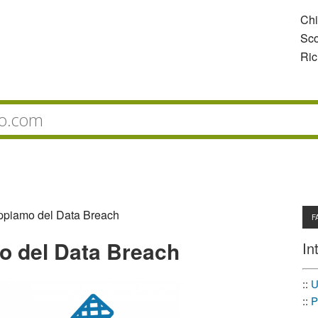
Ch
Sco
Ric
appiamo del Data Breach
F
o del Data Breach
In
::
U
::
P