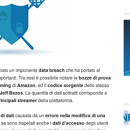
iato un imponente
data breach
che ha portato al
portanti. Tra essi è possibile notare le
bozze di prova
aming
di
Amazon
, ed il
codice sorgente
dello stesso
Jeff Bezos
. La quantità di dati sottratti corrisponde a
incipali streamer
della piattaforma.
di dati
causata da un
errore nella modifica di una
 se sono trapelati anche i
dati d’accesso
degli utenti