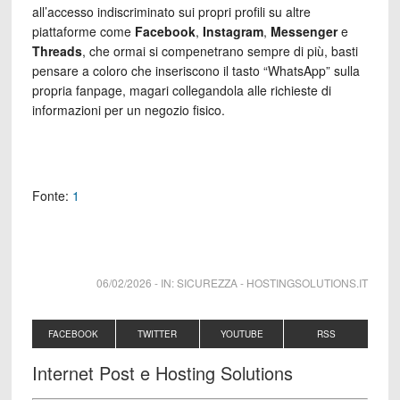
all’accesso indiscriminato sui propri profili su altre
piattaforme come
Facebook
,
Instagram
,
Messenger
e
Threads
, che ormai si compenetrano sempre di più, basti
pensare a coloro che inseriscono il tasto “WhatsApp” sulla
propria fanpage, magari collegandola alle richieste di
informazioni per un negozio fisico.
Fonte:
1
06/02/2026
-
IN:
SICUREZZA
-
HOSTINGSOLUTIONS.IT
FACEBOOK
TWITTER
YOUTUBE
RSS
Internet Post e Hosting Solutions