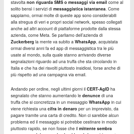
stavolta
non riguarda SMS o messaggi via email
come al
solito bensì i servizi di
messaggistica istantanea
. Come
sappiamo, ormai molte di queste app sono considerabili
alla stregua di veri e propri social network, spesso collegati
anche ad altri account di piattaforme prodotte dalla stessa
azienda, come Meta. Se parliamo dell’azienda di
Zuckerberg
la mente va subito a
WhatsApp
, acquistata
ormai diversi anni fa ed app di messaggistica tra le più
usate al mondo, sulla quale stanno arrivando diverse
segnalazioni riguardo ad una truffa che sta circolando in
Italia e che ha dei risvolti piuttosto insidiosi, forse anche di
più rispetto ad una campagna via email.
Andando per ordine, negli ultimi giorni il
CERT-AgID
ha
segnalato che stanno aumentando le
denunce
di una
truffa che si concretizza in un messaggio
WhatsApp
in cui
viene richiesta una
cifra in denaro
per un imprevisto, da
pagare tramite una carta di credito. Non ci sarebbe alcun
problema ed il messaggio si potrebbe cestinare in modo
piuttosto rapido, se non fosse che il
mittente sembra