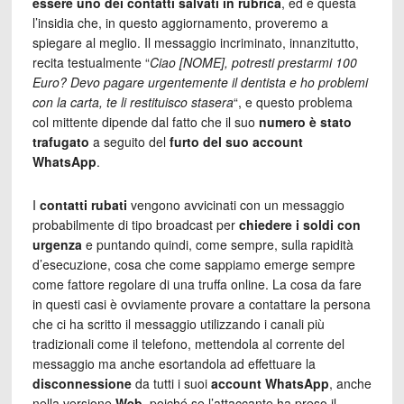
essere uno dei contatti salvati in rubrica
, ed è questa
l’insidia che, in questo aggiornamento, proveremo a
spiegare al meglio. Il messaggio incriminato, innanzitutto,
recita testualmente “
Ciao [NOME], potresti prestarmi 100
Euro? Devo pagare urgentemente il dentista e ho problemi
con la carta, te li restituisco stasera
“, e questo problema
col mittente dipende dal fatto che il suo
numero è stato
trafugato
a seguito del
furto del suo account
WhatsApp
.
I
contatti rubati
vengono avvicinati con un messaggio
probabilmente di tipo broadcast per
chiedere i soldi con
urgenza
e puntando quindi, come sempre, sulla rapidità
d’esecuzione, cosa che come sappiamo emerge sempre
come fattore regolare di una truffa online. La cosa da fare
in questi casi è ovviamente provare a contattare la persona
che ci ha scritto il messaggio utilizzando i canali più
tradizionali come il telefono, mettendola al corrente del
messaggio ma anche esortandola ad effettuare la
disconnessione
da tutti i suoi
account WhatsApp
, anche
nella versione
Web
, poiché se l’attaccante ha preso il