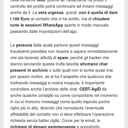
controllo del profilo potrà continuare ad inviare messaggi
anche da lì. La
vera urgenza
, quindi,
non è quella di dare
i 100 Euro
al contatto che ci ha scritto, ma di
chiudere
tutte le sessioni WhatsApp
aperte in modo manuale
passando dalle impostazioni dell’app.
La
persona
dalla quale partono questi messaggi
fraudolenti potrebbe non riuscire a sapere immediatamente
che sta facendo attività di
spam
, perché gli hacker che
stanno lanciando questa truffa talvolta
sfruttano chat
presenti in archivio
o sulle quali non si scrive quasi mai,
per questo motivo, se si ha il sospetto che qualcuno stia
inoltrando messaggi a nostra insaputa, è importante
controllare anche l’archivio delle chat.
CERT-AgID
dà
anche qualche consiglio su come comportarsi nel momento
in cui si ricevono messaggi come quello esposto poche
righe più in alto, dicendo che nonostante l’eventuale
affidabilità del contatto non si deve effettuare l’operazione
richiesta senza batter ciglio. Come per le email, le
richieste di denaro estemporanee
e soprattutto