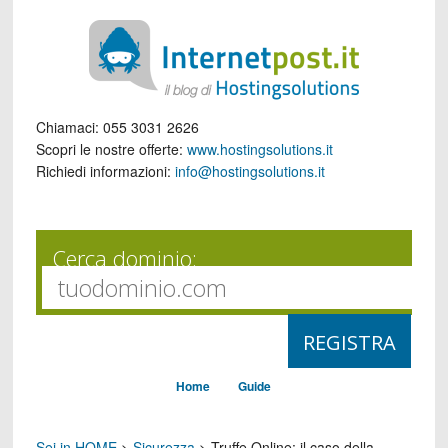
Chiamaci:
055 3031 2626
Scopri le nostre offerte:
www.hostingsolutions.it
Richiedi informazioni:
info@hostingsolutions.it
Cerca dominio:
Home
Guide
Sei in HOME
>
Sicurezza
>
Truffe Online: il caso della