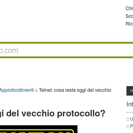
Ch
Sco
Ric
 Approfondimenti
>
Telnet: cosa resta oggi del vecchio
F
In
gi del vecchio protocollo?
::
U
::
P