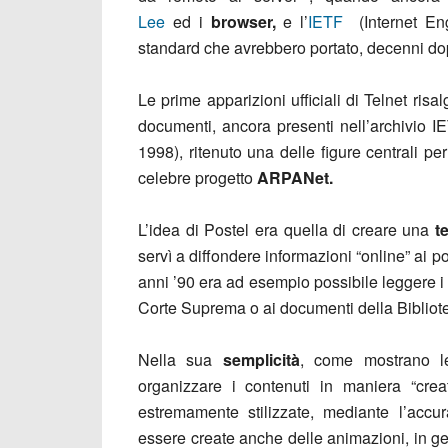
Lee
ed i
browser,
e l’
IETF
(Internet Eng
standard che avrebbero portato, decenni dop
Le prime apparizioni ufficiali di Telnet risa
documenti, ancora presenti nell’archivio IET
1998), ritenuto una delle figure centrali pe
celebre progetto
ARPANet.
L’idea di Postel era quella di creare una
te
servì a diffondere informazioni “online” ai poc
anni ’90 era ad esempio possibile leggere i
Corte Suprema o ai documenti della Bibliot
Nella sua
semplicità
, come mostrano le
organizzare i contenuti in maniera “creat
estremamente stilizzate, mediante l’acc
essere create anche delle animazioni, in ge