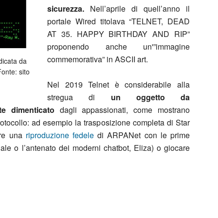
sicurezza.
Nell’aprile di quell’anno il
portale Wired titolava “TELNET, DEAD
AT 35. HAPPY BIRTHDAY AND RIP”
proponendo anche un'”immagine
commemorativa” in ASCII art.
dicata da
onte: sito
Nel 2019 Telnet è considerabile alla
stregua di
un oggetto da
e dimenticato
dagli appassionati, come mostrano
protocollo: ad esempio la trasposizione completa di Star
tare una
riproduzione fedele
di ARPANet con le prime
tuale o l’antenato dei moderni chatbot, Eliza) o giocare