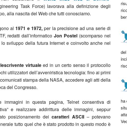
ris
ineering Task Force) lavorava alla definizione degli
ric
o, alla nascita del Web che tutti conosciamo.
bene
lgono al
1971 e 1972,
per la precisione ad una serie di
F, redatti dall’informatico
Jon Postel
(scomparso nel
r lo sviluppo della futura Internet e coinvolto anche nel
del
inc
lescrivente virtuale
ed in un certo senso il protocollo
ris
hi utilizzatori dell’avveniristica tecnologia: fino ai primi
 comunicati stampa della NASA, accedere agli atti della
eca del Congresso.
ha 
 immagini in questa pagina, Telnet consentiva di
sit
iva” e realizzare addirittura delle immagini, seppur
att
urato posizionamento dei
caratteri ASCII
–
potevano
Ved
nerale tutto quel che è stato prodotto in questo modo è