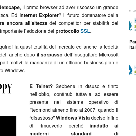
Netscape
, il primo browser ad aver riscosso un grande
atica. Ed
Internet Explorer
? Il futuro dominatore della
a ancora all’altezza
del competitor per stabilità del
 importante l’adozione del
protocollo
SSL
.
Par
indi la quasi totalità del mercato ed anche la fedeltà
Ita
fedeli anche dopo
il sorpasso
dell’inseguitore Microsoft
pali motivi: la mancanza di un efficace business plan e
ivo Windows.
E Telnet?
Sebbene in disuso e finito
nell’oblio, continuò tuttavia ad essere
presente nel sistema operativo di
Redmond almeno fino al 2007, quando il
“disastroso”
Windows Vista
decise infine
di rimuoverlo perché
inadatto ai
moderni standard di