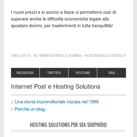
I nuovi prezzi e lo sconto a fasce ci permettono così di
superare anche le difficoltà economiche legate allo
spostare domini, per trasferimenti in tutta tranquillità!
09/01/2014
-
IN:
WEBHOSTING E DOMINI
-
HOSTINGSOLUTIONS.IT
FACEBOOK
TWITTER
YOUTUBE
RSS
Internet Post e Hosting Solutions
::
Una storia imprenditoriale iniziata nel 1999.
::
Perchè un blog.
HOSTING SOLUTIONS PER SEA SHEPHERD