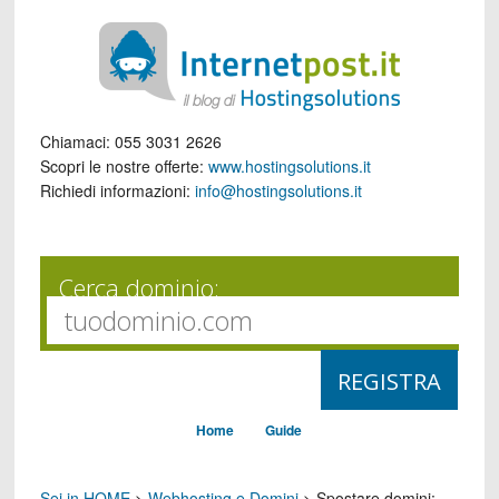
Chiamaci:
055 3031 2626
Scopri le nostre offerte:
www.hostingsolutions.it
Richiedi informazioni:
info@hostingsolutions.it
Cerca dominio:
Home
Guide
Sei in HOME
>
Webhosting e Domini
>
Spostare domini: