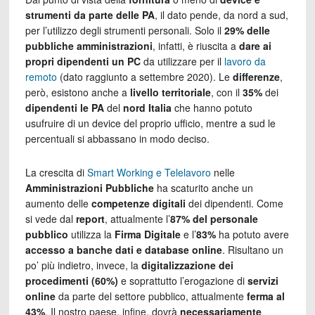
strumenti da parte delle PA
, il dato pende, da nord a sud,
per l’utilizzo degli strumenti personali. Solo il
29% delle
pubbliche amministrazioni
, infatti, è riuscita a
dare ai
propri dipendenti un PC
da utilizzare per il
lavoro da
remoto
(dato raggiunto a settembre 2020). Le
differenze
,
però, esistono anche a
livello territoriale
, con il
35%
dei
dipendenti le PA
del
nord
Italia
che hanno potuto
usufruire di un device del proprio ufficio, mentre a sud le
percentuali si abbassano in modo deciso.
La crescita di
Smart Working e Telelavoro
nelle
Amministrazioni Pubbliche
ha scaturito anche un
aumento delle
competenze digitali
dei dipendenti. Come
si vede dal
report
, attualmente l’
87% del personale
pubblico
utilizza la
Firma Digitale
e l’
83%
ha potuto avere
accesso a banche dati e database online
. Risultano un
po’ più indietro, invece, la
digitalizzazione dei
procedimenti (60%)
e soprattutto l’erogazione di
servizi
online
da parte del settore pubblico, attualmente
ferma al
43%
. Il nostro paese, infine, dovrà
necessariamente