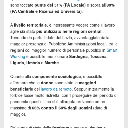
sono toccate
punte del 51% (PA Locale)
e sopra all’
80%
(PA Centrale e Ricerca ed Università)
.
A
livello territoriale
, è interessante vedere come il lavoro
agile sia stato
più utilizzato nelle regioni centrali
.
Tenendo da parte il dato del Lazio, avvantaggiato dalla
maggior presenza di Pubbliche Amministrazioni locali, tra le
regioni
col maggior numero di personale pubblico in
Smart
Working
è possibile menzionare
Sardegna
,
Toscana
,
Liguria, Umbria
e
Marche.
Quanto alla
componente sociologica
, è possibile
affermare che le
donne
sono state le
maggiori
beneficiarie
del
lavoro da remoto
. Seppur inizialmente la
forbice fosse molto ristretta, con il proseguire del periodo di
pandemia quest’ultima si è allargata arrivando ad un
massimo di
66% contro il 60% degli uomini
(dato di
maggio).
Dal punto di vista della
fornitura
o meno di
device e