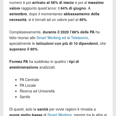
numero è poi
arrivato al 56% di marzo
e poi al
massimo
valore
raggiunto quest’anno: il
64% di giugno
. A
settembre
, dopo il momentaneo
abbassamento della
necessità
, si è tornati ad un valore pari al
46%
.
Complessivamente,
durante il 2020 l’86% delle PA
ha
fatto ricorso allo
Smart Working ed al Telelavoro
,
specialmente le
istituzioni con più di 10 dipendenti
, che
superano il 90%
.
Formez PA
ha suddiviso in quattro i
tipi di
amministrazione
analizzati.
PA Centrale
PA Locale
Ricerca ed Università
Sanità
Di questi, solo la
sanità
per ovvie ragioni è rimasta a
quote molto basse
di
Smart Working
, mentre tra le altre si