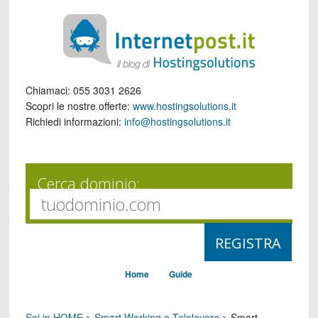
Chiamaci:
055 3031 2626
Scopri le nostre offerte:
www.hostingsolutions.it
Richiedi informazioni:
info@hostingsolutions.it
Cerca dominio:
Home
Guide
Sei in HOME
>
Smart Working e Telelavoro
>
Smart