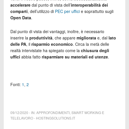
accelerare
dal punto di vista dell’
interoperabilità dei
comparti
, dell’utilizzo di
PEC per uffici
e soprattutto sugli
Open Data
.
Dal punto di vista dei vantaggi, inoltre, è necessario
inserire la
produttività
, che appare
migliorata
e, dal
lato
delle
PA
, il
risparmio economico
. Circa la metà delle
realtà intervistate ha spiegato come la
chiusura degli
uffici
abbia fatto
risparmiare su materiali ed utenze
.
Fonti:
1
,
2
09/12/2020
-
IN:
APPROFONDIMENTI
,
SMART WORKING E
TELELAVORO
-
HOSTINGSOLUTIONS.IT