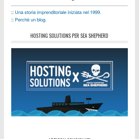
::
Una storia imprenditoriale iniziata nel 1999.
::
Perchè un blog.
HOSTING SOLUTIONS PER SEA SHEPHERD