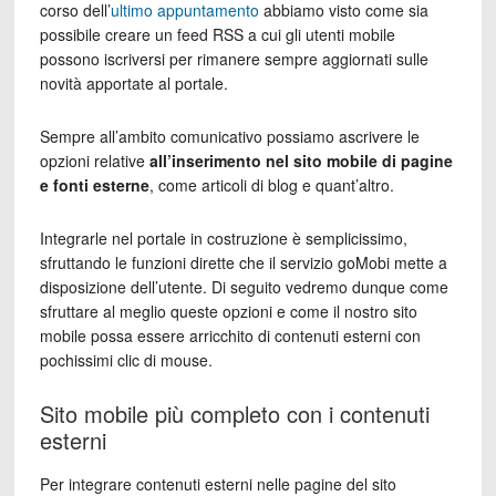
corso dell’
ultimo appuntamento
abbiamo visto come sia
possibile creare un feed RSS a cui gli utenti mobile
possono iscriversi per rimanere sempre aggiornati sulle
novità apportate al portale.
Sempre all’ambito comunicativo possiamo ascrivere le
opzioni relative
all’inserimento nel sito mobile di pagine
e fonti esterne
, come articoli di blog e quant’altro.
Integrarle nel portale in costruzione è semplicissimo,
sfruttando le funzioni dirette che il servizio goMobi mette a
disposizione dell’utente. Di seguito vedremo dunque come
sfruttare al meglio queste opzioni e come il nostro sito
mobile possa essere arricchito di contenuti esterni con
pochissimi clic di mouse.
Sito mobile più completo con i contenuti
esterni
Per integrare contenuti esterni nelle pagine del sito