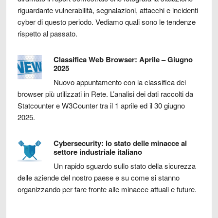
riguardante vulnerabilità, segnalazioni, attacchi e incidenti
cyber di questo periodo. Vediamo quali sono le tendenze
rispetto al passato.
Classifica Web Browser: Aprile – Giugno
2025
Nuovo appuntamento con la classifica dei
browser più utilizzati in Rete. L’analisi dei dati raccolti da
Statcounter e W3Counter tra il 1 aprile ed il 30 giugno
2025.
Cybersecurity: lo stato delle minacce al
settore industriale italiano
Un rapido sguardo sullo stato della sicurezza
delle aziende del nostro paese e su come si stanno
organizzando per fare fronte alle minacce attuali e future.