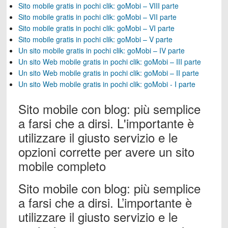
Sito mobile gratis in pochi clik: goMobi – VIII parte
Sito mobile gratis in pochi clik: goMobi – VII parte
Sito mobile gratis in pochi clik: goMobi – VI parte
Sito mobile gratis in pochi clik: goMobi – V parte
Un sito mobile gratis in pochi clik: goMobi – IV parte
Un sito Web mobile gratis in pochi clik: goMobi – III parte
Un sito Web mobile gratis in pochi clik: goMobi – II parte
Un sito Web mobile gratis in pochi clik: goMobi - I parte
Sito mobile con blog: più semplice
a farsi che a dirsi. L'importante è
utilizzare il giusto servizio e le
opzioni corrette per avere un sito
mobile completo
Sito mobile con blog: più semplice
a farsi che a dirsi. L’importante è
utilizzare il giusto servizio e le