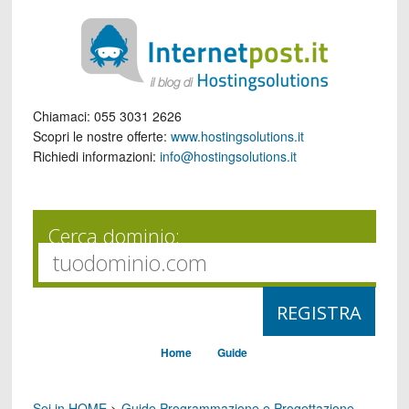
Chiamaci:
055 3031 2626
Scopri le nostre offerte:
www.hostingsolutions.it
Richiedi informazioni:
info@hostingsolutions.it
Cerca dominio:
Home
Guide
Sei in HOME
>
Guide Programmazione e Progettazione