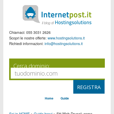
Chiamaci:
055 3031 2626
Scopri le nostre offerte:
www.hostingsolutions.it
Richiedi informazioni:
info@hostingsolutions.it
Cerca dominio:
Home
Guide
Sei in HOME
>
Guide brevi
>
Siti Web Drupal: come