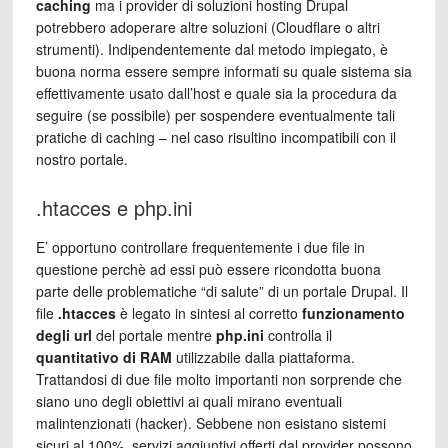
caching
ma i provider di soluzioni hosting Drupal
potrebbero adoperare altre soluzioni (Cloudflare o altri
strumenti). Indipendentemente dal metodo impiegato, è
buona norma essere sempre informati su quale sistema sia
effettivamente usato dall’host e quale sia la procedura da
seguire (se possibile) per sospendere eventualmente tali
pratiche di caching – nel caso risultino incompatibili con il
nostro portale.
.htacces e php.ini
E’ opportuno controllare frequentemente i due file in
questione perchè ad essi può essere ricondotta buona
parte delle problematiche “di salute” di un portale Drupal. Il
file
.htacces
è legato in sintesi al corretto
funzionamento
degli url
del portale mentre
php.ini
controlla il
quantitativo di RAM
utilizzabile dalla piattaforma.
Trattandosi di due file molto importanti non sorprende che
siano uno degli obiettivi ai quali mirano eventuali
malintenzionati (hacker). Sebbene non esistano sistemi
sicuri al 100%, servizi aggiuntivi offerti dal provider possono