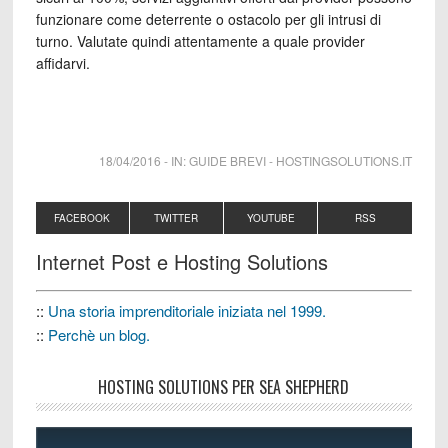
funzionare come deterrente o ostacolo per gli intrusi di
turno. Valutate quindi attentamente a quale provider
affidarvi.
18/04/2016
-
IN:
GUIDE BREVI
-
HOSTINGSOLUTIONS.IT
FACEBOOK
TWITTER
YOUTUBE
RSS
Internet Post e Hosting Solutions
::
Una storia imprenditoriale iniziata nel 1999.
::
Perchè un blog.
HOSTING SOLUTIONS PER SEA SHEPHERD