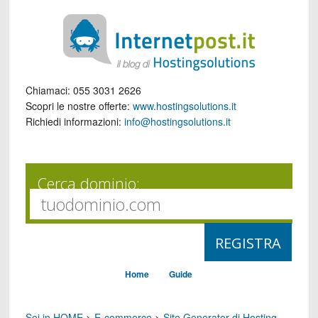
Chiamaci:
055 3031 2626
Scopri le nostre offerte:
www.hostingsolutions.it
Richiedi informazioni:
info@hostingsolutions.it
Cerca dominio:
Home
Guide
Sei in HOME
>
E-commerce
>
Site Generator di Hosting