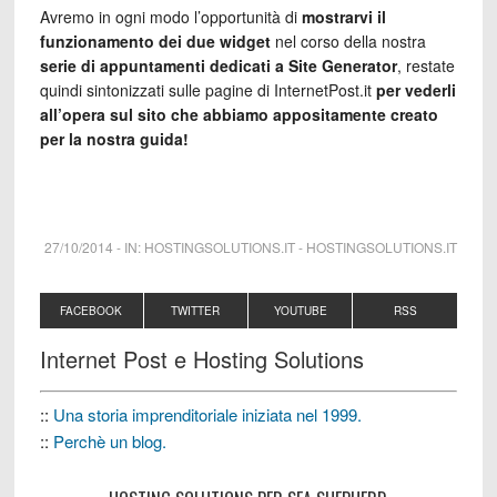
Avremo in ogni modo l’opportunità di
mostrarvi il
funzionamento dei due widget
nel corso della nostra
serie di appuntamenti dedicati a Site Generator
, restate
quindi sintonizzati sulle pagine di InternetPost.it
per vederli
all’opera sul sito che abbiamo appositamente creato
per la nostra guida!
27/10/2014
-
IN:
HOSTINGSOLUTIONS.IT
-
HOSTINGSOLUTIONS.IT
FACEBOOK
TWITTER
YOUTUBE
RSS
Internet Post e Hosting Solutions
::
Una storia imprenditoriale iniziata nel 1999.
::
Perchè un blog.