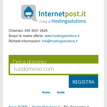
Chiamaci:
055 3031 2626
Scopri le nostre offerte:
www.hostingsolutions.it
Richiedi informazioni:
info@hostingsolutions.it
Cerca dominio:
Home
Guide
Sei in HOME
>
HostingSolutions.it
>
Site Generator si