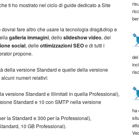
ris
che ti ho mostrato nel ciclo di guide dedicato a Site
ric
bene
n dovrai fare altro che usare la tecnologia drag&drop e
ella
galleria immagini
, dello
slideshow video
, dei
ione social
, delle
ottimizzazioni SEO
e di tutti i
erator propone.
del
inc
ità della versione Standard e quelle della versione
ris
alcuni numeri relativi:
la versione Standard e illimitati in quella Professional),
ersione Standard e 10 con SMTP nella versione
ha 
sit
er la Standard e 300 per la Professional),
att
tandard, 10 GB Professional).
Ved