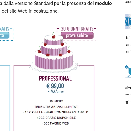
pas
nzia dalla versione Standard per la presenza del
modulo
e del sito Web in costruzione.
dei
rac
ed 
sic
com
min