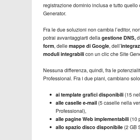
registrazione dominio inclusa e tutto quello 
Generator.
Fra le due soluzioni non cambia l’editor, no
potrai avvantaggiarti della
gestione DNS,
d
form
, delle
mappe di Google
, dell’
integraz
moduli integrabili
con un clic che Site Gen
Nessuna differenza, quindi, fra le potenzial
Professional. Fra i due piani, cambiano solo 
ai template grafici disponibili
(15 nel
alle caselle e-mail
(5 caselle nella v
Professional),
alle pagine Web implementabili
(10 p
allo spazio disco disponibile
(2 GB S