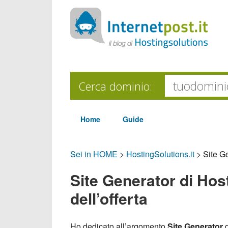
Cerca dominio:
Home
Guide
Sei in HOME
>
HostingSolutions.it
>
Site Ge
Site Generator di Hos
dell’offerta
Ho dedicato all’argomento
Site Generator