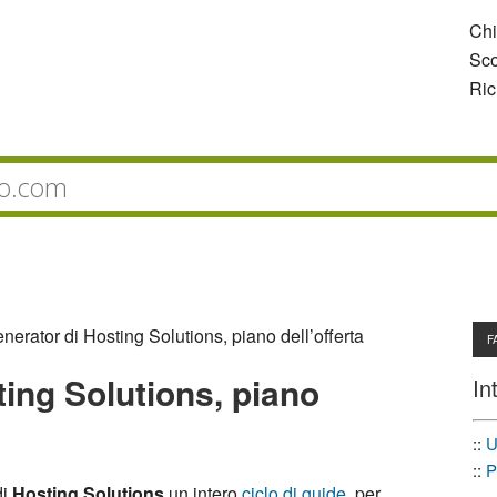
Ch
Sco
Ric
nerator di Hosting Solutions, piano dell’offerta
F
ting Solutions, piano
In
::
U
::
P
di
Hosting Solutions
un intero
ciclo di guide
, per