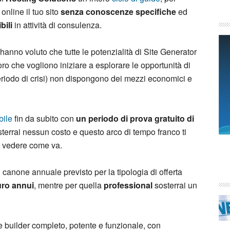
online il tuo sito
senza conoscenze specifiche
ed
bili
in attività di consulenza.
s hanno voluto che tutte le potenzialità di Site Generator
oloro che vogliono iniziare a esplorare le opportunità di
riodo di crisi) non dispongono dei mezzi economici e
bile
fin da subito con
un periodo di prova gratuito di
sterrai nessun costo e questo arco di tempo franco ti
 e vedere come va.
l canone annuale previsto per la tipologia di offerta
ro annui
, mentre per quella
professional
sosterrai un
te builder completo, potente e funzionale, con