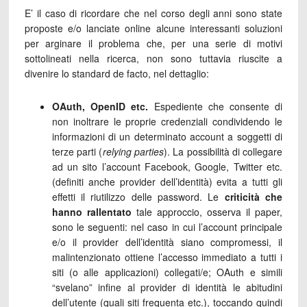
E’ il caso di ricordare che nel corso degli anni sono state
proposte e/o lanciate online alcune interessanti soluzioni
per arginare il problema che, per una serie di motivi
sottolineati nella ricerca, non sono tuttavia riuscite a
divenire lo standard de facto, nel dettaglio:
OAuth, OpenID etc.
Espediente che consente di
non inoltrare le proprie credenziali condividendo le
informazioni di un determinato account a soggetti di
terze parti (
relying parties
). La possibilità di collegare
ad un sito l’account Facebook, Google, Twitter etc.
(definiti anche provider dell’identità) evita a tutti gli
effetti il riutilizzo delle password. Le
criticità che
hanno rallentato
tale approccio, osserva il paper,
sono le seguenti: nel caso in cui l’account principale
e/o il provider dell’identità siano compromessi, il
malintenzionato ottiene l’accesso immediato a tutti i
siti (o alle applicazioni) collegati/e; OAuth e simili
“svelano” infine al provider di identità le abitudini
dell’utente (quali siti frequenta etc.), toccando quindi