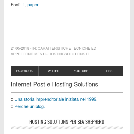
Fonti:
1
,
paper.
21/05/2018
-
IN:
CARATTERISTICHE TECNICHE ED
APPROFONDIMENTI
-
HOSTINGSOLUTIONS.IT
FACEBOOK
TWITTER
YOUTUBE
RSS
Internet Post e Hosting Solutions
::
Una storia imprenditoriale iniziata nel 1999.
::
Perchè un blog.
HOSTING SOLUTIONS PER SEA SHEPHERD