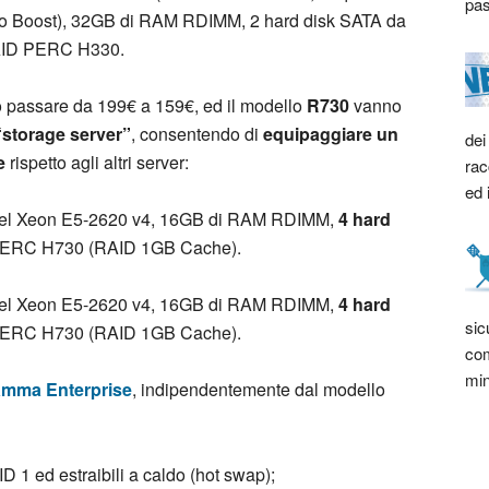
pas
bo Boost), 32GB di RAM RDIMM, 2 hard disk SATA da
RAID PERC H330.
no passare da 199€ a 159€, ed il modello
R730
vanno
“storage server”
, consentendo di
equipaggiare un
dei
e
rispetto agli altri server:
rac
ed 
tel Xeon E5-2620 v4, 16GB di RAM RDIMM,
4 hard
 PERC H730 (RAID 1GB Cache).
ntel Xeon E5-2620 v4, 16GB di RAM RDIMM,
4 hard
sic
D PERC H730 (RAID 1GB Cache).
com
min
mma Enterprise
, indipendentemente dal modello
 1 ed estraibili a caldo (hot swap);