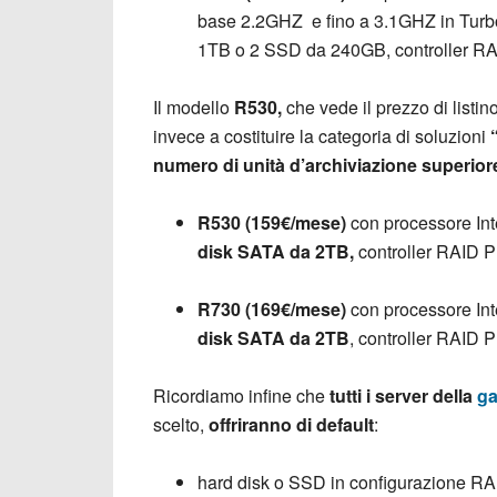
base 2.2GHZ e fino a 3.1GHZ in Tur
1TB o 2 SSD da 240GB, controller 
Il modello
R530,
che vede il prezzo di listi
invece a costituire la categoria di soluzioni
numero di unità d’archiviazione superior
R530 (159€/mese)
con processore In
disk SATA da 2TB,
controller RAID
R730 (169€/mese)
con processore I
disk SATA da 2TB
, controller RAI
Ricordiamo infine che
tutti i server della
ga
scelto,
offriranno di default
:
hard disk o SSD in configurazione RAID