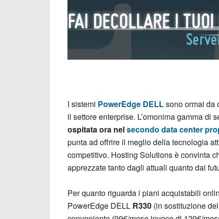
I sistemi
PowerEdge DELL
sono ormai da d
il settore enterprise. L’omonima gamma di s
ospitata ora nel
secondo data center prop
punta ad offrire il meglio della tecnologia 
competitivo. Hosting Solutions è convinta ch
apprezzate tanto dagli attuali quanto dai futur
Per quanto riguarda i piani acquistabili onlin
PowerEdge DELL
R330
(in sostituzione de
conveniente (99€/mese invece di 129€/mese)