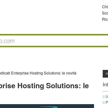
Ch
Sco
Ric
dicati Enterprise Hosting Solutions: le novità
F
prise Hosting Solutions: le
In
::
U
::
P