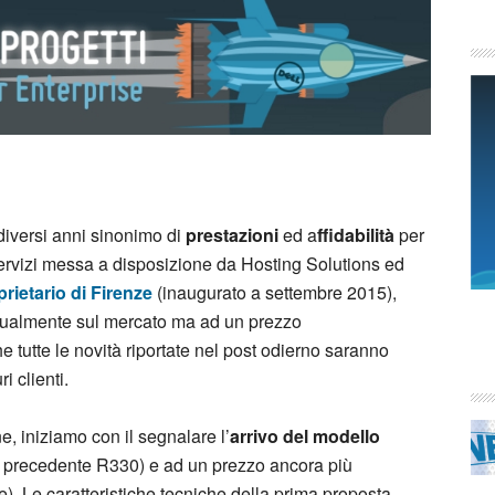
iversi anni sinonimo di
prestazioni
ed a
ffidabilità
per
ervizi messa a disposizione da Hosting Solutions ed
rietario di Firenze
(inaugurato a settembre 2015),
attualmente sul mercato ma ad un prezzo
e tutte le novità riportate nel post odierno saranno
i clienti.
e, iniziamo con il segnalare l’
arrivo del modello
l precedente R330) e ad un prezzo ancora più
. Le caratteristiche tecniche della prima proposta