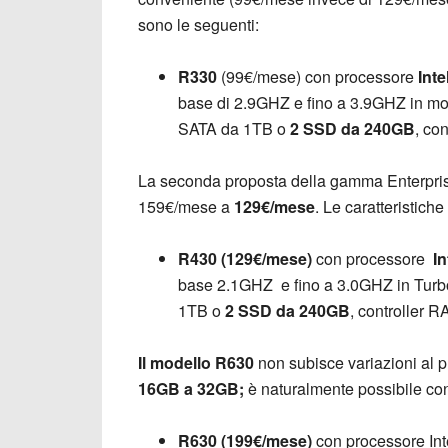
sono le seguenti:
R330
(99€/mese) con processore
Int
base di 2.9GHZ e fino a 3.9GHZ in m
SATA da 1TB o
2 SSD da 240GB
, co
La seconda proposta della gamma Enterpr
159€/mese a
129€/mese
. Le caratteristich
R430 (129€/mese)
con processore
In
base 2.1GHZ e fino a 3.0GHZ in Tur
1TB o
2 SSD da 240GB
, controller
Il modello R630
non subisce variazioni al p
16GB a 32GB;
è naturalmente possibile con
R630 (199€/mese)
con processore Int