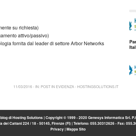
mente su richiesta)
gamento attivo/passivo)
Par
ogia fornita dal leader di settore Arbor Networks
Ita
11/03/2016
-
IN:
POST IN EVIDENZA
-
HOSTINGSOLUTIONS.IT
l blog di
Hosting Solutions
| Copyright © 1999 - 2020 Genesys Informatica Srl. P
a dei Cattani 224 / 18 - 50145, Firenze (FI) | Telefono: 055.30312626 - Fax: 055
Privacy
|
Mappa Sito