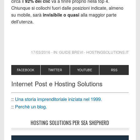
circa il
92% dei clic
va a finire proprio nella top 4.
Chiunque si collochi fuori dalle posizioni indicate, almeno
su mobile, sarà
invisibile o quasi
alla maggior parte
dell’utenza.
17/03/2016
-
IN:
GUIDE BREVI
-
HOSTINGSOLUTIONS.IT
FACEBOOK
TWITTER
YOUTUBE
RSS
Internet Post e Hosting Solutions
::
Una storia imprenditoriale iniziata nel 1999.
::
Perchè un blog.
HOSTING SOLUTIONS PER SEA SHEPHERD