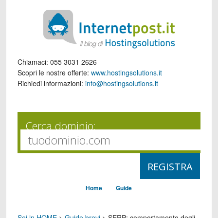
Chiamaci:
055 3031 2626
Scopri le nostre offerte:
www.hostingsolutions.it
Richiedi informazioni:
info@hostingsolutions.it
Cerca dominio:
Home
Guide
Sei in HOME
>
Guide brevi
>
SERP: comportamento degli