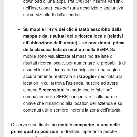
download di una app),
site link
(per inserire vari link
nell’inserzione),
call-out
(una descrizione aggiuntiva
sui servizi offerti dall’azienda).
Su mobile il 47% dei clic è stato assorbito dalla
mappa e dai risultati delle ricerca locale (relativi
all’ubicazione dell’utente) – se posizionati prima
della classica lista di risultati nella SERP.
Su
mobile sono visualizzate al massimo tre liste di
risultati ricerca locale, per aumentare le probabilità di
esservi inclusi i ricercatori consigliano: una pagina
accuratamente realizzata su
Google+
dedicata alla
location in cui si trova l’azienda, riuscire ad avere
almeno 5
recensioni
in modo che le “stelline”
compaiano nella SERP, concentrarsi sulle parole
chiave che rimandino alla location dell’azienda e su
contenuti utili e sempre inerenti la zona dell’attività.
Osservazione finale:
su mobile comparire in una nelle
prime quattro posizioni
è di vitale importanza perchè