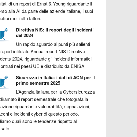
ultati di un report di Ernst & Young riguardante il
orso alla AI da parte delle aziende italiane, i suoi
fici molti altri fattori.
Direttiva NIS: il report degli incidenti
del 2024
Un rapido sguardo ai punti più salienti
 report intitolato Annual report NIS Directive
idents 2024, riguardante gli incidenti informatici
contrati nei paesi UE e distribuito da ENISA.
Sicurezza in Italia: i dati di ACN per il
primo semestre 2025
L’Agenzia italiana per la Cybersicurezza
diramato il report semestrale che fotografa la
uazione riguardante vulnerabilità, segnalazioni,
acchi e incidenti cyber di questo periodo.
iamo quali sono le tendenze rispetto al
sato.