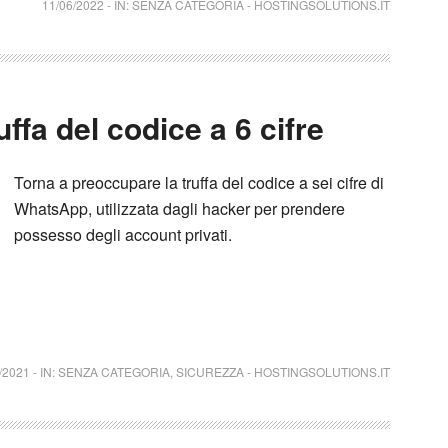
11/06/2022
-
IN:
SENZA CATEGORIA
-
HOSTINGSOLUTIONS.IT
ffa del codice a 6 cifre
Torna a preoccupare la truffa del codice a sei cifre di
WhatsApp, utilizzata dagli hacker per prendere
possesso degli account privati.
/2021
-
IN:
SENZA CATEGORIA
,
SICUREZZA
-
HOSTINGSOLUTIONS.IT