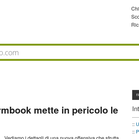
Ch
Sco
Ric
F
mbook mette in pericolo le
In
::
U
::
P
Vediamo i dettagli di una nuova offensiva che sfrutta