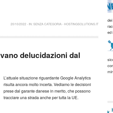
dei
20/10/2022
-
IN:
SENZA CATEGORIA
-
HOSTINGSOLUTIONS.IT
rac
ed 
ivano delucidazioni dal
sic
com
min
L’attuale situazione riguardante Google Analytics
risulta ancora molto incerta. Vediamo le decisioni
prese dal garante danese in merito, che possono
tracciare una strada anche per tutta la UE.