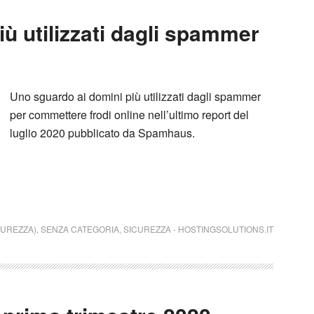
ù utilizzati dagli spammer
Uno sguardo ai domini più utilizzati dagli spammer
per commettere frodi online nell’ultimo report del
luglio 2020 pubblicato da Spamhaus.
CUREZZA)
,
SENZA CATEGORIA
,
SICUREZZA
-
HOSTINGSOLUTIONS.IT