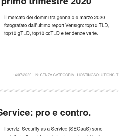
l primo trimestre 2020
Il mercato dei domini tra gennaio e marzo 2020
fotografato dall’ultimo report Verisign: top10 TLD,
top10 gTLD, top10 ccTLD e tendenze varie.
14/07/2020
-
IN:
SENZA CATEGORIA
-
HOSTINGSOLUTIONS.IT
Service: pro e contro.
I servizi Security as a Service (SECaaS) sono