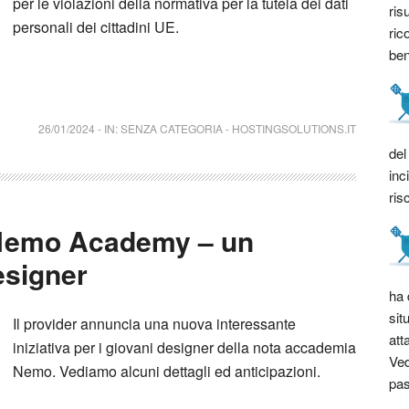
per le violazioni della normativa per la tutela dei dati
ris
personali dei cittadini UE.
ric
bene
26/01/2024
-
IN:
SENZA CATEGORIA
-
HOSTINGSOLUTIONS.IT
del
inc
ris
 Nemo Academy – un
esigner
ha 
sit
Il provider annuncia una nuova interessante
att
iniziativa per i giovani designer della nota accademia
Ved
Nemo. Vediamo alcuni dettagli ed anticipazioni.
pas