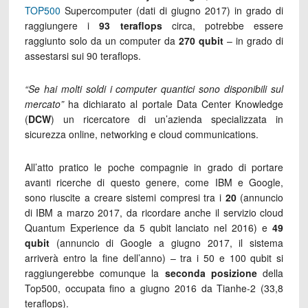
TOP500
Supercomputer (dati di giugno 2017) in grado di
raggiungere i
93 teraflops
circa, potrebbe essere
raggiunto solo da un computer da
270 qubit
– in grado di
assestarsi sui 90 teraflops.
“Se hai molti soldi i computer quantici sono disponibili sul
mercato”
ha dichiarato al portale Data Center Knowledge
(
DCW
) un ricercatore di un’azienda specializzata in
sicurezza online, networking e cloud communications.
All’atto pratico le poche compagnie in grado di portare
avanti ricerche di questo genere, come IBM e Google,
sono riuscite a creare sistemi compresi tra i
20
(annuncio
di IBM a marzo 2017, da ricordare anche il servizio cloud
Quantum Experience da 5 qubit lanciato nel 2016) e
49
qubit
(annuncio di Google a giugno 2017, il sistema
arriverà entro la fine dell’anno) – tra i 50 e 100 qubit si
raggiungerebbe comunque la
seconda posizione
della
Top500, occupata fino a giugno 2016 da Tianhe-2 (33,8
teraflops).