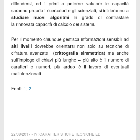
diffondersi, ed i primi a poterne valutare le capacità
saranno proprio i ricercatori e gli scienziati, si inizieranno a
studiare nuovi algoritmi
in grado di contrastare
la rinnovata capacità di calcolo dei sistemi.
Per il momento chiunque gestisca informazioni sensibili ad
alti livelli
dovrebbe orientarsi non solo su tecniche di
cifratura avanzate (
crittografia simmetrica
) ma anche
sull’impiego di chiavi più lunghe – più alto è il numero di
caratteri e numeri, più arduo è il lavoro di eventuali
malintenzionati.
Fonti:
1
,
2
22/08/2017
-
IN:
CARATTERISTICHE TECNICHE ED
APPROFONDIMENTI
-
HOSTINGSOLUTIONS.IT