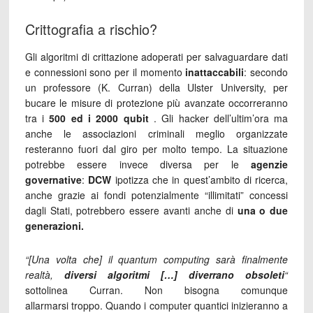
Crittografia a rischio?
Gli algoritmi di crittazione adoperati per salvaguardare dati
e connessioni sono per il momento
inattaccabili
: secondo
un professore (K. Curran) della Ulster University, per
bucare le misure di protezione più avanzate occorreranno
tra i
500 ed i 2000 qubit
. Gli hacker dell’ultim’ora ma
anche le associazioni criminali meglio organizzate
resteranno fuori dal giro per molto tempo. La situazione
potrebbe essere invece diversa per le
agenzie
governative
:
DCW
ipotizza che in quest’ambito di ricerca,
anche grazie ai fondi potenzialmente “illimitati” concessi
dagli Stati, potrebbero essere avanti anche di
una o due
generazioni.
“[Una volta che] il quantum computing sarà finalmente
realtà,
diversi algoritmi […] diverrano obsoleti
“
sottolinea Curran. Non bisogna comunque
allarmarsi troppo. Quando i computer quantici inizieranno a