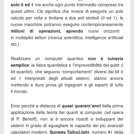
solo 0 ed 1
ma anche ogni punto intermedio compreso tra
questi ultimi. Ciò significa che invece di eseguire un solo
calcolo per volta e limitarsi a due soli simboli (0 ed 1), le
nuove macchine potranno eseguire contemporaneamente
milioni di operazioni, aprendo
nuovi orizzonti
in molteplici settori (ricerca scientifica, intelligenze artificiali
etc.).
Realizzare un computer quantico
non è tuttavia
semplice
: la fisica quantistica e l’imprevedibilità dei qubit (i
bit quantici), che seguono “comportamenti” diversi dai bit 0
ed 1 interpretati degli attuali sistemi, stanno ancora
mettendo a dura prova gli ingegneri e gli esperti di tutto
il mondo.
Ecco perchè a distanza di
quasi quarant’anni
dalla prima
applicazione della teoria dei quanti ai computer (ad opera
di P. Benioff), non si è ancora riusciti a sviluppare dei
sistemi in grado di eguagliare le capacità dei più avanzati
calcolatori moderni.
Sunway TaihuLight
, numero #1 della