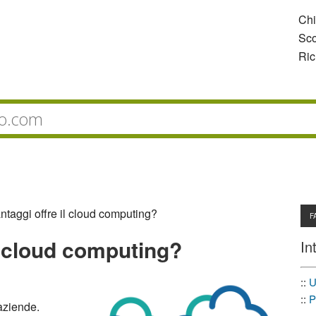
Ch
Sco
Ric
ntaggi offre il cloud computing?
F
il cloud computing?
In
::
U
::
P
aziende.