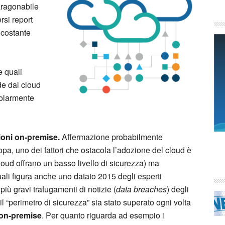
aragonabile
rsi report
 costante
e quali
de dal cloud
colarmente
ioni on-premise.
Affermazione probabilmente
ropa, uno dei fattori che ostacola l’adozione del cloud è
loud offrano un basso livello di sicurezza) ma
quali figura anche uno datato 2015 degli esperti
iù gravi trafugamenti di notizie (
data breaches
) degli
 “perimetro di sicurezza” sia stato superato ogni volta
e on-premise
. Per quanto riguarda ad esempio i