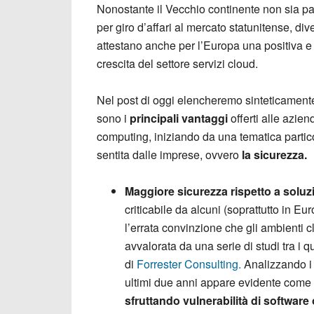
Nonostante il Vecchio continente non sia p
per giro d’affari al mercato statunitense, dive
attestano anche per l’Europa una positiva e
crescita del settore servizi cloud.
Nel post di oggi elencheremo sinteticament
sono i
principali vantaggi
offerti alle azien
computing, iniziando da una tematica parti
sentita dalle imprese, ovvero
la sicurezza.
Maggiore sicurezza rispetto a soluz
criticabile da alcuni (soprattutto in Eu
l’errata convinzione che gli ambienti c
avvalorata da una serie di studi tra i 
di
Forrester Consulting.
Analizzando i p
ultimi due anni appare evidente come il
sfruttando vulnerabilità di softwar