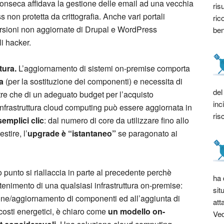
Fonseca affidava la gestione delle email ad una vecchia
ris
non protetta da crittografia. Anche vari portali
ric
 versioni non aggiornate di Drupal e WordPress
bene
li hacker.
tura.
L’aggiornamento di sistemi on-premise comporta
a
(per la sostituzione dei componenti) e necessita di
del
tre che di un adeguato budget per l’acquisto
inc
nfrastruttura cloud computing può essere aggiornata in
ris
semplici clic
: dal numero di core da utilizzare fino allo
stire, l’
upgrade è “istantaneo”
se paragonato ai
mo punto si riallaccia in parte al precedente perchè
ha 
enimento di una qualsiasi infrastruttura on-premise:
sit
ione/aggiornamento di componenti ed all’aggiunta di
att
osti energetici, è chiaro come
un modello on-
Ved