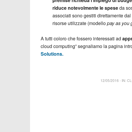
premise richieda l’impiego di budge
riduce notevolmente le spese
da sost
associati sono gestiti direttamente da
risorse utilizzate (modello
pay as you 
A tutti coloro che fossero interessati ad
appr
cloud computing” segnaliamo la pagina intr
Solutions.
12/05/2016
-
IN:
CL