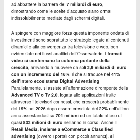
ad abbattere la barriera dei
7 miliardi di euro
,
dimostrando come le scelte d’acquisto siano ormai
indissolubilmente mediate dagli schermi digitali.
A spingere con maggiore forza questa imponente ondata di
investimenti sono soprattutto le strategie legate ai contenuti
dinamici e alla convergenza tra televisione e web, ben
evidenziate nei flussi analitici dell’Osservatorio. I
formati
video si confermano la colonna portante della
crescita
, arrivando a muovere da soli
2,9 miliardi di euro
con un incremento del 16%
, il che si traduce nel
41%
dell’intero ecosistema
Digital Advertising
.
Parallelamente, si assiste all’affermazione dirompente della
Advanced TV o Tv 2.0
, legata alle applicazioni fruite
attraverso i televisori connessi, che crescerà probabilmente
del
19%
nel
2026
dopo essere cresciuta del
22%
nell’ultimo
anno assestandosi su
701 milioni
ed un totale atteso di
quasi
832 milioni di euro
nell’anno in corso. Anche il
Retail Media, insieme a eCommerce e Classified
advertising
(ovvero i portali con piccoli annunci),
si