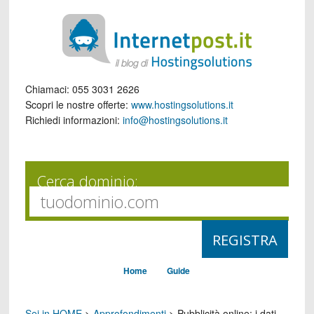
Chiamaci:
055 3031 2626
Scopri le nostre offerte:
www.hostingsolutions.it
Richiedi informazioni:
info@hostingsolutions.it
Cerca dominio:
Home
Guide
Sei in HOME
>
Approfondimenti
>
Pubblicità online: i dati