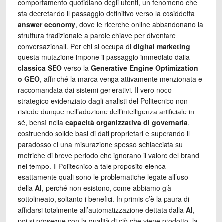
comportamento quotidiano degli utenti, un fenomeno che
sta decretando il passaggio definitivo verso la cosiddetta
answer economy
, dove le ricerche online abbandonano la
struttura tradizionale a parole chiave per diventare
conversazionali. Per chi si occupa di
digital marketing
questa mutazione impone il passaggio immediato dalla
classica SEO
verso la
Generative Engine Optimization
o GEO
, affinché la marca venga attivamente menzionata e
raccomandata dai sistemi generativi. Il vero nodo
strategico evidenziato dagli analisti del Politecnico non
risiede dunque nell’adozione dell’intelligenza artificiale in
sé, bensì nella
capacità organizzativa di governarla
,
costruendo solide basi di dati proprietari e superando il
paradosso di una misurazione spesso schiacciata su
metriche di breve periodo che ignorano il valore del brand
nel tempo. Il Politecnico a tale proposito elenca
esattamente quali sono le problematiche legate all’uso
della
AI
, perché non esistono, come abbiamo già
sottolineato, soltanto i benefici. In primis c’è la paura di
affidarsi totalmente all’automatizzazione dettata dalla
AI
,
poi si prosegue con la qualità di ciò che viene prodotto, la