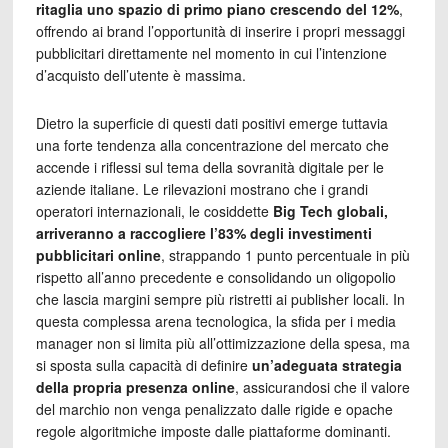
ritaglia uno spazio di primo piano crescendo del 12%
,
offrendo ai brand l’opportunità di inserire i propri messaggi
pubblicitari direttamente nel momento in cui l’intenzione
d’acquisto dell’utente è massima.
Dietro la superficie di questi dati positivi emerge tuttavia
una forte tendenza alla concentrazione del mercato che
accende i riflessi sul tema della sovranità digitale per le
aziende italiane. Le rilevazioni mostrano che i grandi
operatori internazionali, le cosiddette
Big Tech globali,
arriveranno a raccogliere l’83% degli investimenti
pubblicitari online
, strappando 1 punto percentuale in più
rispetto all’anno precedente e consolidando un oligopolio
che lascia margini sempre più ristretti ai publisher locali. In
questa complessa arena tecnologica, la sfida per i media
manager non si limita più all’ottimizzazione della spesa, ma
si sposta sulla capacità di definire
un’adeguata
strategia
della propria presenza online
, assicurandosi che il valore
del marchio non venga penalizzato dalle rigide e opache
regole algoritmiche imposte dalle piattaforme dominanti.