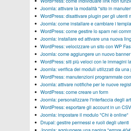
WordPress: come individuare link non funzi
Joomla: attivare la modalità "sito in manute
WordPress: disattivare plugin per gli utenti 
Joomla: come installare e cambiare i templa
WordPress: come gestire lo spam nei comm
Joomla: installare ed attivare una nuova lin
WordPress: velocizzare un sito con WP Fas
Joomla: come aggiungere un nuovo banner
WordPress: siti più veloci con le immagini l
Joomla: verifica dei moduli utilizzati da una
WordPress: manutenzioni programmate co
Joomla: attivare notifiche per le nuove regis
WordPress: come creare un form
Joomla: personalizzare l'interfaccia degli art
WordPress: esportare gli account in un CS
Joomla: impostare il modulo "Chi è online"
Drupal: gestire permessi e ruoli degli utenti
Joomla: aggiungere una pagina "errore 404