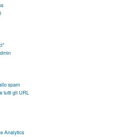
ss
i
i"
Admin
allo spam
 tutti gli URL
e Analytics