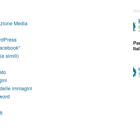
ezione Media
ordPress
Par
Facebook"
Ita
e simili)
ato
ini
 delle immagini
word
ti