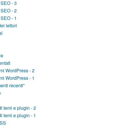
t SEO - 3
t SEO - 2
t SEO - 1
i lettori
al
le
ntati
emi WordPress - 2
emi WordPress - 1
nti recenti"
e
i temi e plugin - 2
i temi e plugin - 1
CSS