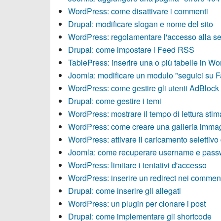
WordPress: come disattivare i commenti
Drupal: modificare slogan e nome del sito
WordPress: regolamentare l'accesso alla s
Drupal: come impostare i Feed RSS
TablePress: inserire una o più tabelle in W
Joomla: modificare un modulo "seguici su 
WordPress: come gestire gli utenti AdBlock (
Drupal: come gestire i temi
WordPress: mostrare il tempo di lettura stim
WordPress: come creare una galleria immag
WordPress: attivare il caricamento selettivo
Joomla: come recuperare username e pass
WordPress: limitare i tentativi d'accesso
WordPress: inserire un redirect nei commen
Drupal: come inserire gli allegati
WordPress: un plugin per clonare i post
Drupal: come implementare gli shortcode