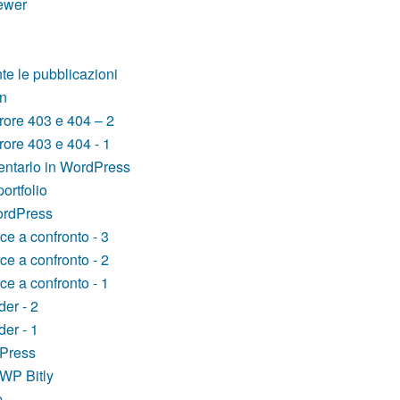
ewer
e le pubblicazioni
in
rore 403 e 404 – 2
rore 403 e 404 - 1
ntarlo in WordPress
ortfolio
ordPress
e a confronto - 3
e a confronto - 2
e a confronto - 1
er - 2
er - 1
dPress
WP Bitly
p