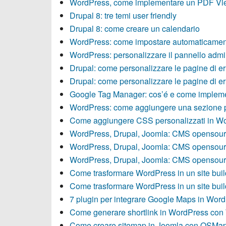
WordPress, come implementare un PDF Vi
Drupal 8: tre temi user friendly
Drupal 8: come creare un calendario
WordPress: come impostare automaticament
WordPress: personalizzare il pannello adm
Drupal: come personalizzare le pagine di er
Drupal: come personalizzare le pagine di er
Google Tag Manager: cos’é e come impleme
WordPress: come aggiungere una sezione p
Come aggiungere CSS personalizzati in W
WordPress, Drupal, Joomla: CMS opensourc
WordPress, Drupal, Joomla: CMS opensourc
WordPress, Drupal, Joomla: CMS opensourc
Come trasformare WordPress in un site build
Come trasformare WordPress in un site build
7 plugin per integrare Google Maps in Wor
Come generare shortlink in WordPress con 
Come creare sitemap in Joomla con OSMa