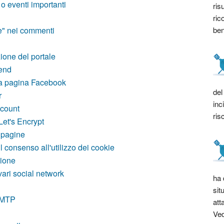
o eventi importanti
ris
ric
bene
le" nei commenti
ione del portale
tend
na pagina Facebook
del
r
inc
count
ris
Let's Encrypt
 pagine
 consenso all'utilizzo dei cookie
zione
vari social network
ha 
sit
 SMTP
att
Ved