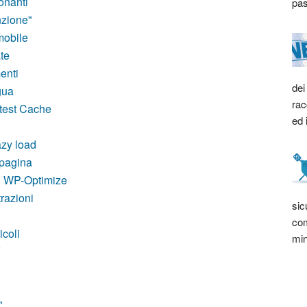
onanti
pas
nzione"
mobile
te
enti
dei
gua
rac
test Cache
ed 
azy load
 pagina
n WP-Optimize
trazioni
sic
com
icoli
min
V
"