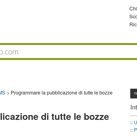
Ch
Sco
Ric
CMS
>
Programmare la pubblicazione di tutte le bozze
F
In
cazione di tutte le bozze
::
U
::
P