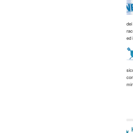
dei
rac
ed 
sic
com
min