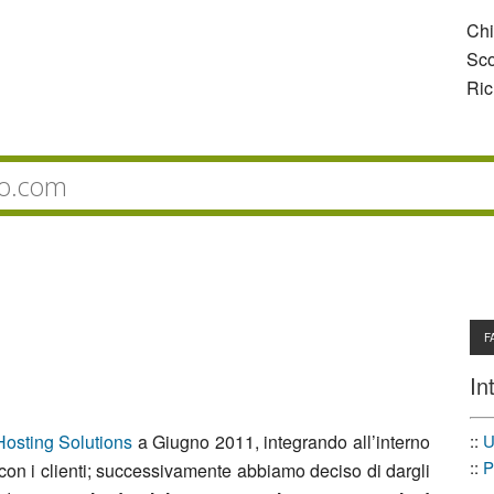
Ch
Sco
Ric
F
In
::
U
Hosting Solutions
a Giugno 2011, integrando all’interno
::
P
con i clienti; successivamente abbiamo deciso di dargli