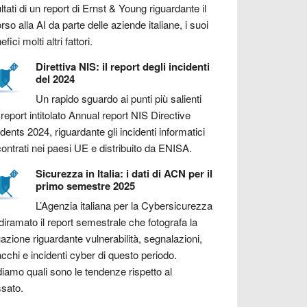
ultati di un report di Ernst & Young riguardante il
orso alla AI da parte delle aziende italiane, i suoi
fici molti altri fattori.
Direttiva NIS: il report degli incidenti
del 2024
Un rapido sguardo ai punti più salienti
 report intitolato Annual report NIS Directive
idents 2024, riguardante gli incidenti informatici
contrati nei paesi UE e distribuito da ENISA.
Sicurezza in Italia: i dati di ACN per il
primo semestre 2025
L’Agenzia italiana per la Cybersicurezza
diramato il report semestrale che fotografa la
uazione riguardante vulnerabilità, segnalazioni,
acchi e incidenti cyber di questo periodo.
iamo quali sono le tendenze rispetto al
sato.