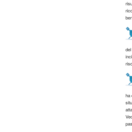
ris
ric
bene
del
inc
ris
ha 
sit
att
Ved
pas