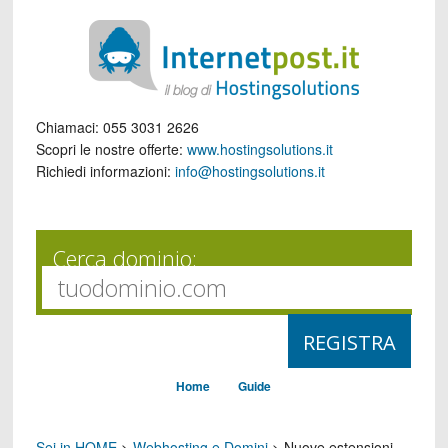
Chiamaci:
055 3031 2626
Scopri le nostre offerte:
www.hostingsolutions.it
Richiedi informazioni:
info@hostingsolutions.it
Cerca dominio:
Home
Guide
Sei in HOME
>
Webhosting e Domini
>
Nuove estensioni