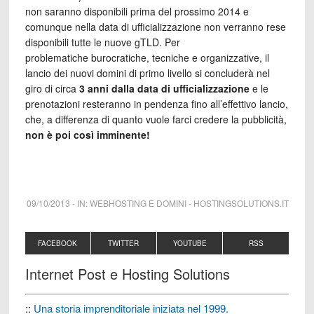
non saranno disponibili prima del prossimo 2014 e
comunque nella data di ufficializzazione non verranno rese
disponibili tutte le nuove gTLD. Per
problematiche burocratiche, tecniche e organizzative, il
lancio dei nuovi domini di primo livello si concluderà nel
giro di circa
3 anni dalla data di ufficializzazione
e le
prenotazioni resteranno in pendenza fino all’effettivo lancio,
che, a differenza di quanto vuole farci credere la pubblicità,
non è poi così imminente!
09/10/2013
-
IN:
WEBHOSTING E DOMINI
-
HOSTINGSOLUTIONS.IT
FACEBOOK
TWITTER
YOUTUBE
RSS
Internet Post e Hosting Solutions
::
Una storia imprenditoriale iniziata nel 1999.