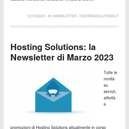
12/10/2023
-
IN:
NEWSLETTER
-
HOSTINGSOLUTIONS.IT
Hosting Solutions: la
Newsletter di Marzo 2023
Tutte le
novità
su
servizi,
attività
e
promozioni di Hosting Solutions attualmente in corso