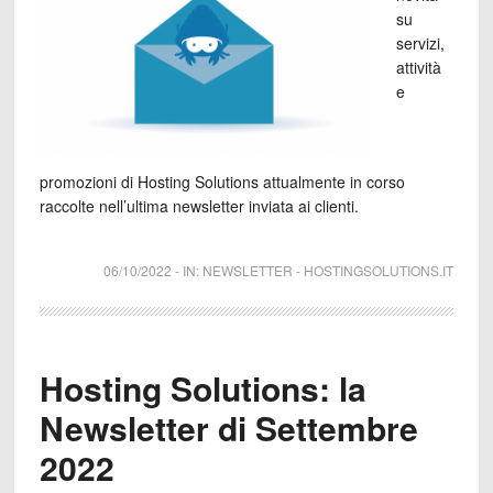
su
servizi,
attività
e
promozioni di Hosting Solutions attualmente in corso
raccolte nell’ultima newsletter inviata ai clienti.
06/10/2022
-
IN:
NEWSLETTER
-
HOSTINGSOLUTIONS.IT
Hosting Solutions: la
Newsletter di Settembre
2022