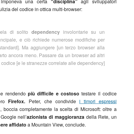
o imponeva una certa
“disciplina”
agli sviluppatori
izia del codice in ottica multi-browser:
vela di solito
dependency
involontarie su un
incipale, e ciò richiede numerose modifiche per
 standard]. Ma aggiungere [un terzo browser alla
rto ancora meno. Passare da un browser ad altri
l codice [e le stranezze correlate alle dependency]
one rendendo
più difficile e costoso
testare il codice
vero
Firefox.
Peter, che condivide
i timori espressi
)
, boccia completamente la scelta di Microsoft: oltre a
 Google nell’
azionista di maggioranza
della Rete, un
re affidato
a Mountain View, conclude.