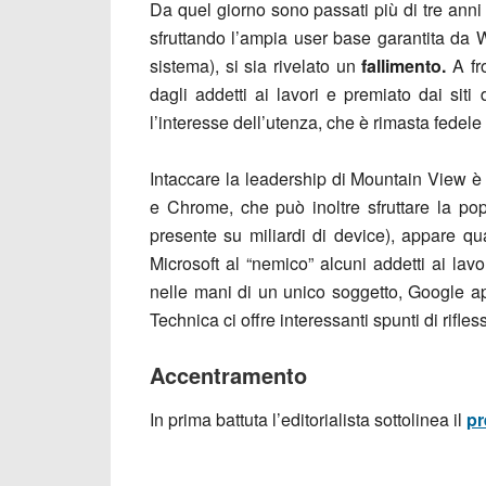
Da quel giorno sono passati più di tre anni 
sfruttando l’ampia user base garantita da W
sistema), si sia rivelato un
fallimento.
A fr
dagli addetti ai lavori e premiato dai siti 
l’interesse dell’utenza, che è rimasta fedel
Intaccare la leadership di Mountain View è 
e Chrome, che può inoltre sfruttare la pop
presente su miliardi di device), appare qu
Microsoft al “nemico” alcuni addetti ai la
nelle mani di un unico soggetto, Google ap
Technica ci offre interessanti spunti di rifles
Accentramento
In prima battuta l’editorialista sottolinea il
pr