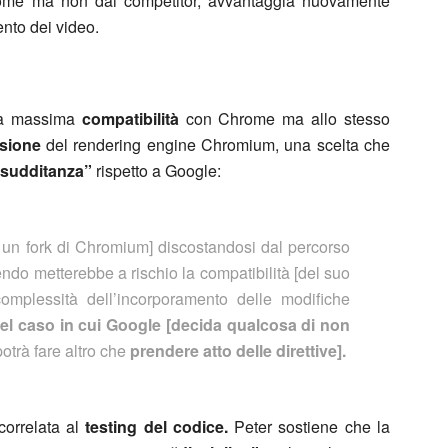
ome ma non dai competitor, avvantaggia nuovamente
nto dei video.
 la massima
compatibilità
con Chrome ma allo stesso
isione
del rendering engine Chromium, una scelta che
“sudditanza”
rispetto a Google:
un fork di Chromium] discostandosi dal percorso
endo metterebbe a rischio la compatibilità [del suo
omplessità dell’incorporamento delle modifiche
el caso in cui Google [decida qualcosa di non
otrà fare altro che
prendere atto delle direttive].
orrelata al
testing del codice.
Peter sostiene che la