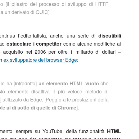
o [il pilastro del processo di sviluppo di HTTP
za un derivato di QUIC].
ontinua l’editorialista, anche una serie di
discutibili
 ad
ostacolare i competitor
come alcune modifiche al
o acquisito nel 2006 per oltre 1 miliardo di dollari –
un
ex sviluppatore del browser Edge
:
e ha [introdotto]
un elemento HTML vuoto
che
to elemento disattiva il più veloce metodo di
utilizzato da Edge. [Peggiora le prestazioni della
le al di sotto di quelle di Chrome
].
mento, sempre su YouTube, della funzionalità
HTML