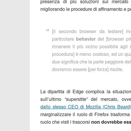
presenza di più soluzioni sul mercat
migliorando le procedure di affinamento e pul
[il secondo browser da testare] ri
particolare
behavior
del [browser pr
rimanere il più vicino possibile agli
procedura] è meno costoso, ed un qua
due significa che la parte peggiore de
dovranno essere [per forza] risolte.
La dipartita di Edge complica la situazi
sull’ultimo “superstite” del mercato, ov
dallo stesso CEO di Mozilla (Chris Beard
marginalizzare il ruolo di Firefox trasforma
ruolo che visti i trascorsi
non dovrebbe esse