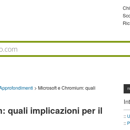
Ch
Sco
Ric
 Approfondimenti
>
Microsoft e Chromium: quali
F
In
 quali implicazioni per il
::
U
::
P