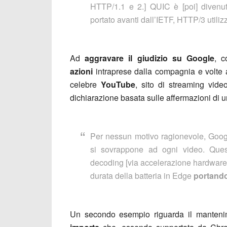
HTTP/1.1 e 2.] QUIC è [poi] divenut
portato avanti dall’IETF, HTTP/3 utiliz
Ad
aggravare il giudizio su Google
, c
azioni
intraprese dalla compagnia e volte
celebre
YouTube
, sito di streaming vide
dichiarazione basata sulle affermazioni di 
Per nessun motivo ragionevole, Googl
si sovrappone ad ogni video. Ques
decoding [via accelerazione hardware] 
durata della batteria in Edge
portando
Un secondo esempio riguarda il manteni