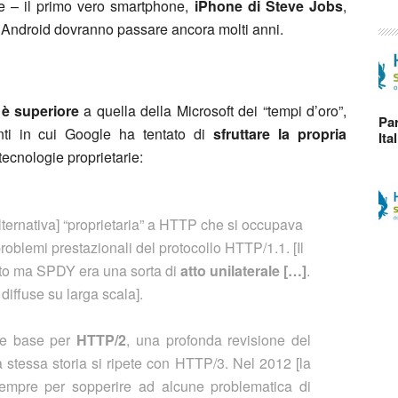
e – il primo vero smartphone,
iPhone di Steve Jobs
,
 Android dovranno passare ancora molti anni.
a
è superiore
a quella della Microsoft dei “tempi d’oro”,
Par
nti in cui Google ha tentato di
sfruttare la propria
Ita
tecnologie proprietarie:
alternativa] “proprietaria” a HTTP che si occupava
problemi prestazionali del protocollo HTTP/1.1. [Il
ato ma SPDY era una sorta di
atto unilaterale […]
.
diffuse su larga scala].
me base per
HTTP/2
, una profonda revisione del
a stessa storia si ripete con HTTP/3. Nel 2012 [la
mpre per sopperire ad alcune problematica di