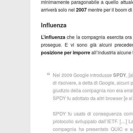
minimamente paragonabile a quello attual
arriverà solo nel
2007
mentre per il boom di
Influenza
L’influenza
che la compagnia esercita or
prosegue. E vi sono già alcuni precede
posizione per imporre
all’industria alcune 
Nel 2009 Google introdusse
SPDY
, [
di risolvere, a detta di Google, alcuni 
giudizio della compagnia non era err
SPDY fu adottato da altri browser [e si 
SPDY fu usato di conseguenza co
protocollo sviluppato dall’IETF. […] L
compagnia ha presentato QUIC e se