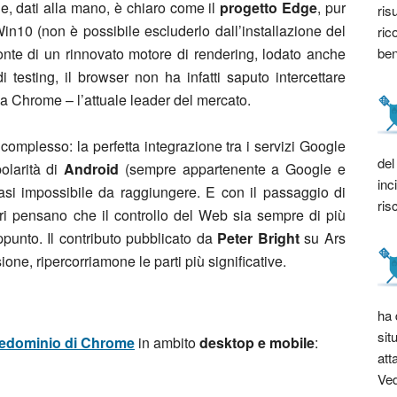
e, dati alla mano, è chiaro come il
progetto Edge
, pur
ris
in10 (non è possibile escluderlo dall’installazione del
ric
bene
onte di un rinnovato motore di rendering, lodato anche
di testing, il browser non ha infatti saputo intercettare
e a Chrome – l’attuale leader del mercato.
complesso: la perfetta integrazione tra i servizi Google
del
olarità di
Android
(sempre appartenente a Google e
inc
asi impossibile da raggiungere. E con il passaggio di
ris
vori pensano che il controllo del Web sia sempre di più
punto. Il contributo pubblicato da
Peter Bright
su Ars
sione, ripercorriamone le parti più significative.
ha 
sit
edominio di Chrome
in ambito
desktop e mobile
:
att
Ved