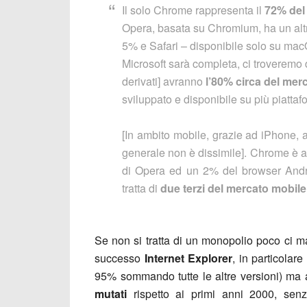
Il solo Chrome rappresenta il
72% del
Opera, basata su Chromium, ha un altro
5% e Safari – disponibile solo su mac
Microsoft sarà completa, ci troveremo 
derivati] avranno
l’80% circa del mer
sviluppato e disponibile su più piattaf
[In ambito mobile, grazie ad iPhone,
generale non è dissimile]. Chrome è a
di Opera ed un 2% del browser Andr
tratta di
due terzi del mercato mobile
Se non si tratta di un monopolio poco ci m
successo
Internet Explorer
, in particolare
95% sommando tutte le altre versioni) ma 
mutati
rispetto ai primi anni 2000, sen