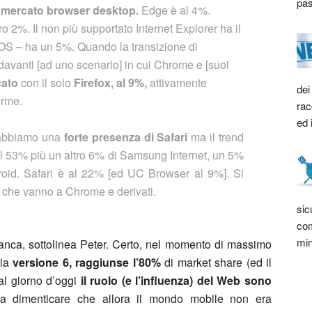
pas
 mercato browser desktop.
Edge è al 4%.
 2%. Il non più supportato Internet Explorer ha il
OS – ha un 5%. Quando la transizione di
davanti [ad uno scenario] in cui Chrome e [suoi
cato
con il solo
Firefox, al 9%,
attivamente
dei
orme.
rac
ed 
 abbiamo una
forte presenza di Safari
ma il trend
l 53% più un altro 6% di Samsung Internet, un 5%
oid. Safari è al 22% [ed UC Browser al 9%]. Si
che vanno a Chrome e derivati.
sic
com
min
anca, sottolinea Peter. Certo, nel momento di massimo
 la
versione 6, raggiunse l’80%
di market share (ed il
al giorno d’oggi
il ruolo (e l’influenza) del Web sono
za dimenticare che allora il mondo mobile non era