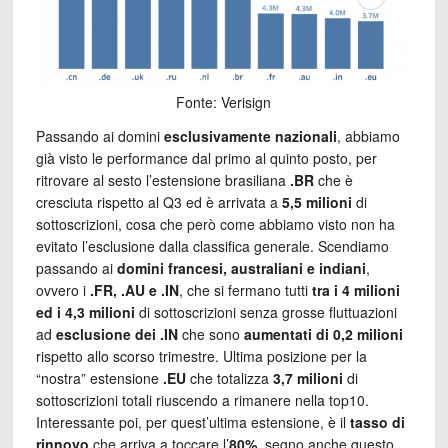
Fonte: Verisign
Passando ai domini
esclusivamente nazionali
, abbiamo
già visto le performance dal primo al quinto posto, per
ritrovare al sesto l’estensione brasiliana
.BR
che è
cresciuta rispetto al Q3 ed è arrivata a
5,5 milioni
di
sottoscrizioni, cosa che però come abbiamo visto non ha
evitato l’esclusione dalla classifica generale. Scendiamo
passando ai
domini francesi, australiani e indiani
,
ovvero i
.FR, .AU e .IN
, che si fermano tutti
tra i 4 milioni
ed i 4,3 milioni
di sottoscrizioni senza grosse fluttuazioni
ad
esclusione dei .IN
che sono
aumentati di 0,2 milioni
rispetto allo scorso trimestre. Ultima posizione per la
“nostra” estensione
.EU
che totalizza
3,7 milioni
di
sottoscrizioni totali riuscendo a rimanere nella top10.
Interessante poi, per quest’ultima estensione, è il
tasso di
rinnovo
che arriva a toccare l’
80%
, segno anche questo