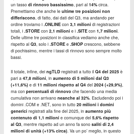
un tasso
di rinnovo bassissimo
, pari al
14%
circa.
Premettiamo che anche le
ultime tre posizioni non
differiscono
, di fatto, dai dati del Q3, ma andando per
ordine troviamo i
.ONLINE
con
3,1 milioni
di registrazioni
totali, i
.STORE
con
2,1 milioni
e i
.SITE
con
1,7 milioni
.
Delle ultime tre posizioni in classifica vediamo anche che,
rispetto al
Q3
, solo i
.STORE
e
.SHOP
crescono, sebbene
di pochissimo, mentre i tassi di rinnovo sono sempre molto
bassi.
Il totale, infine, dei
ngTLD
registrati a tutto il
Q4 del 2025
è
pari a
47,8 milioni
, in
aumento di 5 milioni dal Q3
(+11,6%)
e di
11 milioni rispetto al Q4
del
2024 (+29,9%)
,
ma con
percentuali di rinnovo
che facendo una media
cumulativa non arrivano
neanche al 32%
. Escludendo poi i
domini .COM e .NET, sono in tutto
20 milioni i domini
generici
registrati alla fine del 2025, in
aumento più
contenuto di 1,1 milioni
e comunque del
5,6% rispetto
al Q3
, mentre rispetto ad un anno fa sono
saliti di 2,4
milioni di unità (+13% circa)
. Va un po’ meglio, in questo