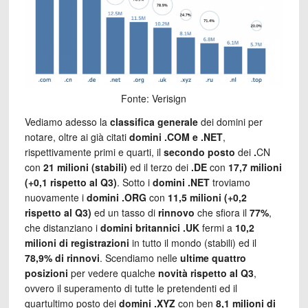
Fonte: Verisign
Vediamo adesso la
classifica generale
dei domini per
notare, oltre ai già citati
domini .COM e .NET
,
rispettivamente primi e quarti, il
secondo posto
dei
.
CN
con
21 milioni (stabili)
ed il terzo dei
.DE
con
17,7 milioni
(+0,1 rispetto al Q3)
. Sotto i
domini .NET
troviamo
nuovamente i
domini .ORG
con
11,5 milioni (+0,2
rispetto al Q3)
ed un tasso di
rinnovo
che sfiora il
77%
,
che distanziano i
domini britannici .UK
fermi a
10,2
milioni di registrazioni
in tutto il mondo (stabili) ed il
78,9% di rinnovi
. Scendiamo nelle
ultime quattro
posizioni
per vedere qualche
novità rispetto al Q3
,
ovvero il superamento di tutte le pretendenti ed il
quartultimo posto dei
domini .XYZ
con ben
8,1 milioni di