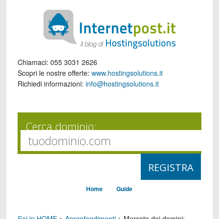
Chiamaci:
055 3031 2626
Scopri le nostre offerte:
www.hostingsolutions.it
Richiedi informazioni:
info@hostingsolutions.it
Cerca dominio:
Home
Guide
Sei in HOME
>
Approfondimenti
>
Mercato dei domini: