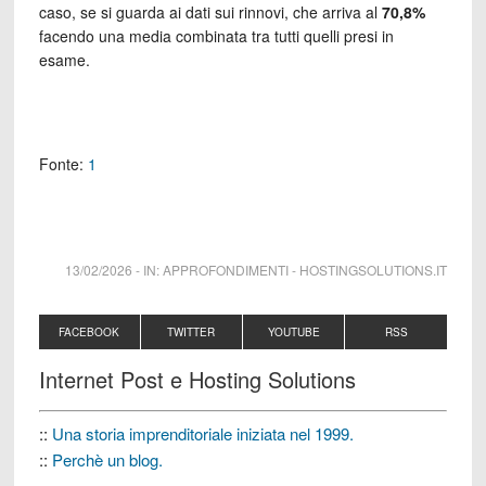
caso, se si guarda ai dati sui rinnovi, che arriva al
70,8%
facendo una media combinata tra tutti quelli presi in
esame.
Fonte:
1
13/02/2026
-
IN:
APPROFONDIMENTI
-
HOSTINGSOLUTIONS.IT
FACEBOOK
TWITTER
YOUTUBE
RSS
Internet Post e Hosting Solutions
::
Una storia imprenditoriale iniziata nel 1999.
::
Perchè un blog.