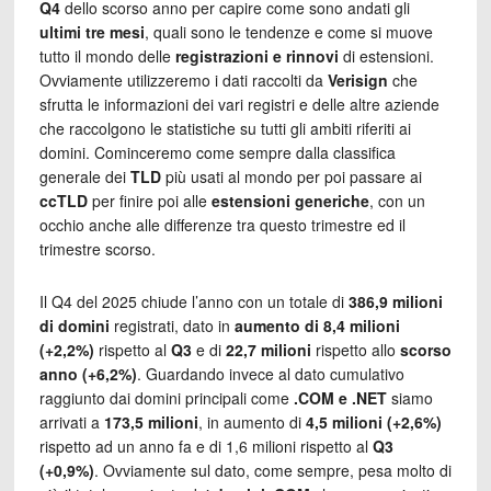
Q4
dello scorso anno per capire come sono andati gli
ultimi tre mesi
, quali sono le tendenze e come si muove
tutto il mondo delle
registrazioni e rinnovi
di estensioni.
Ovviamente utilizzeremo i dati raccolti da
Verisign
che
sfrutta le informazioni dei vari registri e delle altre aziende
che raccolgono le statistiche su tutti gli ambiti riferiti ai
domini. Cominceremo come sempre dalla classifica
generale dei
TLD
più usati al mondo per poi passare ai
ccTLD
per finire poi alle
estensioni generiche
, con un
occhio anche alle differenze tra questo trimestre ed il
trimestre scorso.
Il Q4 del 2025 chiude l’anno con un totale di
386,9 milioni
di domini
registrati, dato in
aumento di 8,4 milioni
(+2,2%)
rispetto al
Q3
e di
22,7 milioni
rispetto allo
scorso
anno (+6,2%)
. Guardando invece al dato cumulativo
raggiunto dai domini principali come
.COM e .NET
siamo
arrivati a
173,5 milioni
, in aumento di
4,5 milioni (+2,6%)
rispetto ad un anno fa e di 1,6 milioni rispetto al
Q3
(+0,9%)
. Ovviamente sul dato, come sempre, pesa molto di