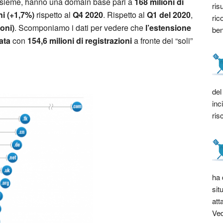
insieme, hanno una domain base pari a
168 milioni di
ris
ni (+1,7%)
rispetto al
Q4 2020
. Rispetto al
Q1 del 2020
,
ric
ioni)
. Scomponiamo i dati per vedere che
l’estensione
bene
zata
con
154,6 milioni di registrazioni
a fronte dei “soli”
del
inc
ris
ha 
sit
att
Ved