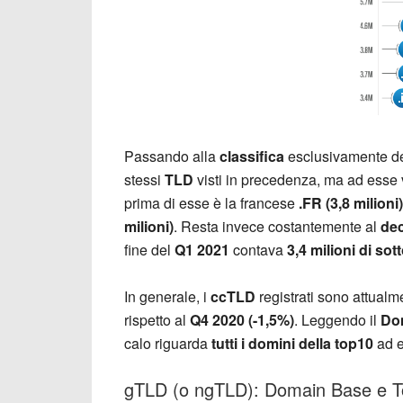
Passando alla
classifica
esclusivamente de
stessi
TLD
visti in precedenza, ma ad esse
prima di esse è la francese
.FR (3,8 milioni)
milioni)
. Resta invece costantemente al
de
fine del
Q1 2021
contava
3,4 milioni di sot
In generale, i
ccTLD
registrati sono attual
rispetto al
Q4 2020 (-1,5%)
. Leggendo il
Dom
calo riguarda
tutti i domini della top10
ad e
gTLD (o ngTLD): Domain Base e T