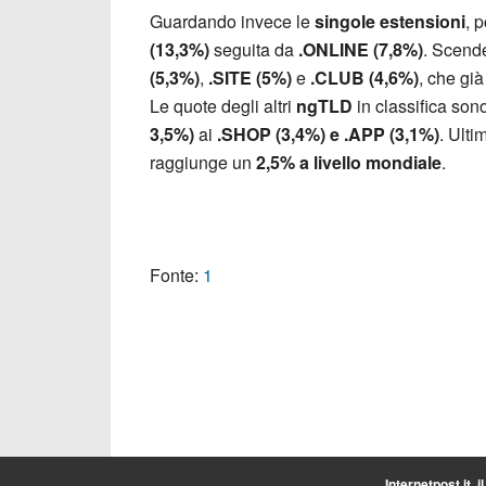
Guardando invece le
singole estensioni
, 
(13,3%)
seguita da
.ONLINE (7,8%)
. Scend
(5,3%)
,
.SITE (5%)
e
.CLUB (4,6%)
, che già
Le quote degli altri
ngTLD
in classifica son
3,5%)
ai
.SHOP (3,4%) e .APP (3,1%)
. Ulti
raggiunge un
2,5% a livello mondiale
.
Fonte:
1
Internetpost.it, i