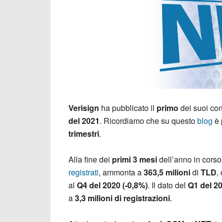
Verisign
ha pubblicato il
primo
dei suoi co
del 2021
. Ricordiamo che su questo
blog
è 
trimestri
.
Alla fine dei
primi 3 mesi
dell’anno in corso
registrati
, ammonta a
363,5 milioni
di
TLD
,
al
Q4 del 2020 (-0,8%)
. Il dato del
Q1 del 2
a
3,3 milioni di registrazioni
.