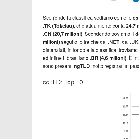
Scorrendo la classifica vediamo come le
es
.
TK (Tokelau)
, che attualmente conta
24,7 m
.CN (20,7 milioni)
. Scendendo troviamo il
d
milioni)
seguito, oltre che dal
.NET
, dal
.UK 
distanziati, in fondo alla classifica, troviam
ed infine il brasiliano
.BR (4,6 milioni)
. È i
sono presenti
ngTLD
molto registrati in pa
ccTLD: Top 10