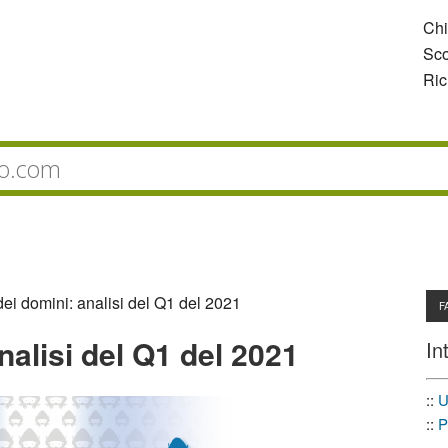
Ch
Sco
Ric
ei domini: analisi del Q1 del 2021
F
nalisi del Q1 del 2021
In
::
U
::
P