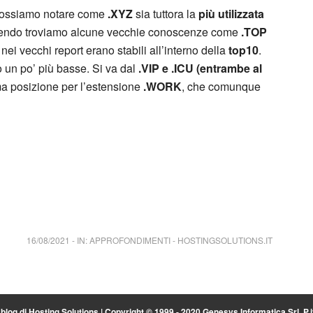
possiamo notare come
.XYZ
sia tuttora la
più utilizzata
endo troviamo alcune vecchie conoscenze come
.TOP
 nei vecchi report erano stabili all’interno della
top10
.
o un po’ più basse. Si va dal
.VIP e .ICU (entrambe al
ma posizione per l’estensione
.WORK
, che comunque
16/08/2021
-
IN:
APPROFONDIMENTI
-
HOSTINGSOLUTIONS.IT
l blog di
Hosting Solutions
| Copyright © 1999 - 2020 Genesys Informatica Srl. P