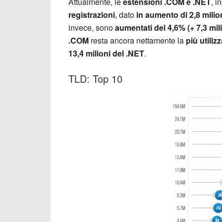
Attualmente, le
estensioni .COM e .NET
, 
registrazioni
, dato
in aumento di 2,8 milio
invece, sono
aumentati del 4,6% (+ 7,3 mil
.COM
resta ancora nettamente la
più utiliz
13,4 milioni del .NET
.
TLD: Top 10