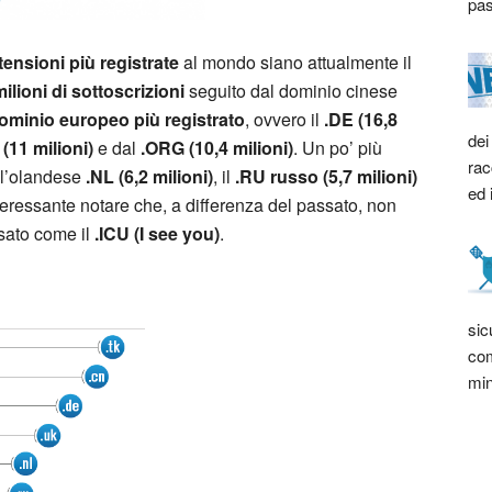
pas
tensioni più registrate
al mondo siano attualmente il
ilioni di sottoscrizioni
seguito dal dominio cinese
ominio europeo più registrato
, ovvero il
.DE (16,8
dei
(11 milioni)
e dal
.ORG (10,4 milioni)
. Un po’ più
rac
o l’olandese
.NL (6,2 milioni)
, il
.RU russo (5,7 milioni)
ed 
nteressante notare che, a differenza del passato, non
ssato come il
.ICU (I see you)
.
sic
com
min