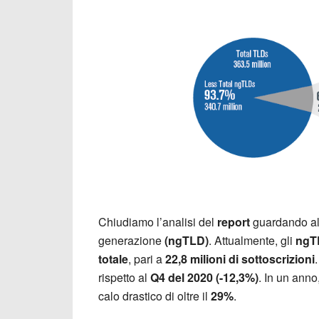
Chiudiamo l’analisi del
report
guardando a
generazione
(ngTLD)
. Attualmente, gli
ng
totale
, pari a
22,8
milioni di sottoscrizioni
rispetto al
Q4 del 2020 (-12,3%)
. In un anno
calo drastico di oltre il
29%
.