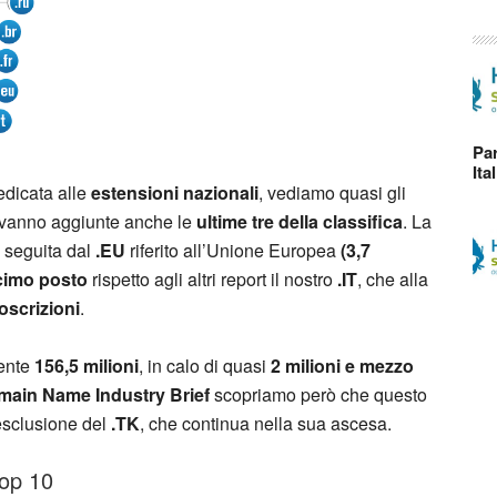
Par
Ita
dicata alle
estensioni nazionali
, vediamo quasi gli
 vanno aggiunte anche le
ultime tre della classifica
. La
seguita dal
.EU
riferito all’Unione Europea
(3,7
cimo posto
rispetto agli altri report il nostro
.IT
, che alla
toscrizioni
.
mente
156,5 milioni
, in calo di quasi
2 milioni e mezzo
ain Name Industry Brief
scopriamo però che questo
sclusione del
.TK
, che continua nella sua ascesa.
op 10