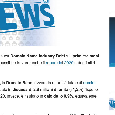
nsueti
Domain Name Industry Brief
sui
primi tre mesi
possibile trovare anche il
report del 2020
e degli
altri
, la
Domain Base
, ovvero la quantità totale di
domini
 dato in
discesa di 2,8 milioni di unità
(+1,2%)
rispetto
020
, invece, è risultato in
calo dello 0,9%
, equivalente