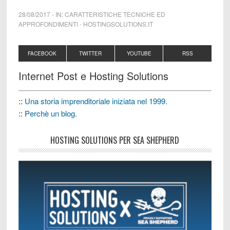
28/08/2017
-
IN:
CARATTERISTICHE TECNICHE ED
APPROFONDIMENTI
-
HOSTINGSOLUTIONS.IT
FACEBOOK
TWITTER
YOUTUBE
RSS
Internet Post e Hosting Solutions
::
Una storia imprenditoriale iniziata nel 1999.
::
Perchè un blog.
HOSTING SOLUTIONS PER SEA SHEPHERD