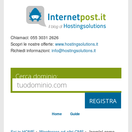
Chiamaci:
055 3031 2626
Scopri le nostre offerte:
www.hostingsolutions.it
Richiedi informazioni:
info@hostingsolutions.it
Cerca dominio:
Home
Guide
Sei in HOME
>
Wordpress ed altri CMS
>
Joomla! come