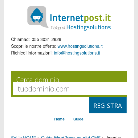
Chiamaci:
055 3031 2626
Scopri le nostre offerte:
www.hostingsolutions.it
Richiedi informazioni:
info@hostingsolutions.it
Cerca dominio:
Home
Guide
Sei in HOME
>
Guide WordPress ed altri CMS
>
Joomla: