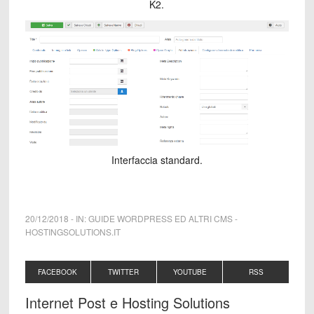
K2.
Interfaccia standard.
20/12/2018
-
IN:
GUIDE WORDPRESS ED ALTRI CMS
-
HOSTINGSOLUTIONS.IT
FACEBOOK
TWITTER
YOUTUBE
RSS
Internet Post e Hosting Solutions