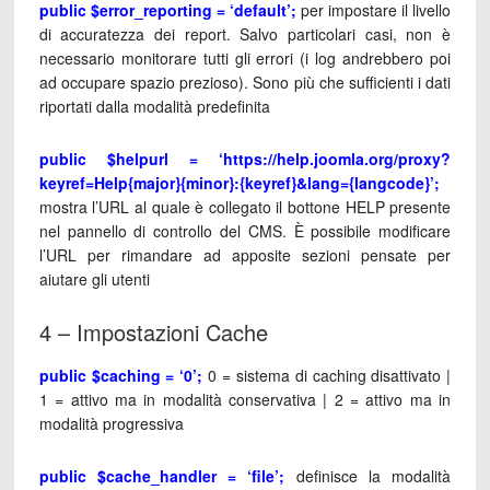
public $error_reporting = ‘default’;
per impostare il livello
di accuratezza dei report. Salvo particolari casi, non è
necessario monitorare tutti gli errori (i log andrebbero poi
ad occupare spazio prezioso). Sono più che sufficienti i dati
riportati dalla modalità predefinita
public $helpurl = ‘https://help.joomla.org/proxy?
keyref=Help{major}{minor}:{keyref}&lang={langcode}’;
mostra l’URL al quale è collegato il bottone HELP presente
nel pannello di controllo del CMS. È possibile modificare
l’URL per rimandare ad apposite sezioni pensate per
aiutare gli utenti
4 – Impostazioni Cache
public $caching = ‘0’;
0 = sistema di caching disattivato |
1 = attivo ma in modalità conservativa | 2 = attivo ma in
modalità progressiva
public $cache_handler = ‘file’;
definisce la modalità