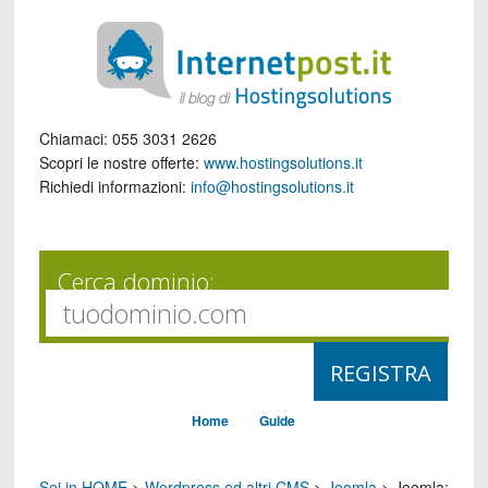
Chiamaci:
055 3031 2626
Scopri le nostre offerte:
www.hostingsolutions.it
Richiedi informazioni:
info@hostingsolutions.it
Cerca dominio:
Home
Guide
Sei in HOME
>
Wordpress ed altri CMS
>
Joomla
>
Joomla: