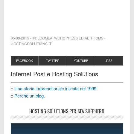
05/09/2019
-
IN:
JOOMLA
,
WORDPRESS ED ALTRI CMS
-
HOSTINGSOLUTIONS.IT
FACEBOOK
TWITTER
YOUTUBE
RSS
Internet Post e Hosting Solutions
::
Una storia imprenditoriale iniziata nel 1999.
::
Perchè un blog.
HOSTING SOLUTIONS PER SEA SHEPHERD