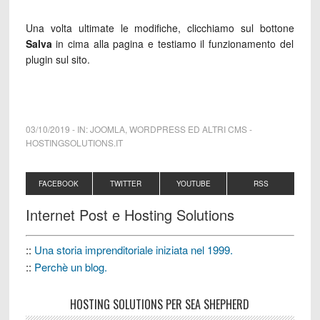
Una volta ultimate le modifiche, clicchiamo sul bottone
Salva
in cima alla pagina e testiamo il funzionamento del
plugin sul sito.
03/10/2019
-
IN:
JOOMLA
,
WORDPRESS ED ALTRI CMS
-
HOSTINGSOLUTIONS.IT
FACEBOOK
TWITTER
YOUTUBE
RSS
Internet Post e Hosting Solutions
::
Una storia imprenditoriale iniziata nel 1999.
::
Perchè un blog.
HOSTING SOLUTIONS PER SEA SHEPHERD