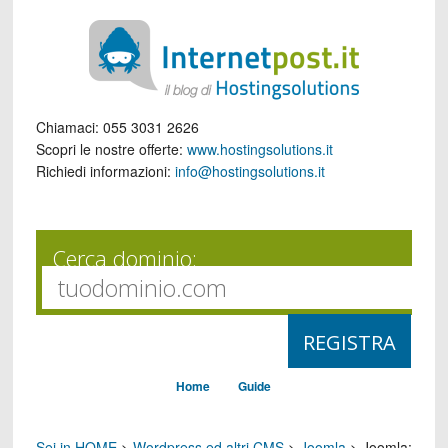
Chiamaci:
055 3031 2626
Scopri le nostre offerte:
www.hostingsolutions.it
Richiedi informazioni:
info@hostingsolutions.it
Cerca dominio:
Home
Guide
Sei in HOME
>
Wordpress ed altri CMS
>
Joomla
>
Joomla: