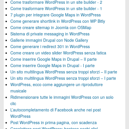
Come trasformare WordPress in un site builder - 2
Come trasformare WordPress in un site builder - 1
7 plugin per integrare Google Maps in WordPress
Come generare shortlink in WordPress con WP Bitly
Come creare sitemap in Joomla con OSMap
Sistema di private messaging in WordPress
Gallerie immagini Drupal con Node Gallery
Come generare i redirect 301 in WordPress
Come creare un video slider WordPress senza fatica
Come inserire Google Maps in Drupal – II parte
Come inserire Google Maps in Drupal - I parte
Un sito multilingua WordPress senza troppi sforzi – II parte
Un sito multilingua WordPress senza troppi sforzi – I parte
WordPress, ecco come aggiungere un riproduttore
musicale
Ridimensionare tutte le immagini WordPress con un solo
clic
L’autocompletamento di Facebook anche nei post
WordPress
Post WordPress in prima pagina, con scadenza
Capolettera post WordPress: bastano pochi clic!