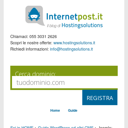
Chiamaci:
055 3031 2626
Scopri le nostre offerte:
www.hostingsolutions.it
Richiedi informazioni:
info@hostingsolutions.it
Cerca dominio:
Home
Guide
Sei in HOME
>
Guide WordPress ed altri CMS
>
Joomla: