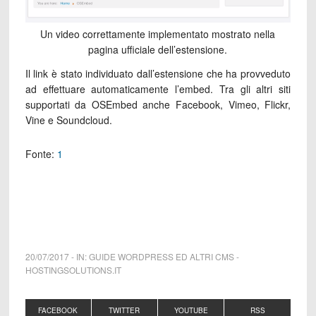
Un video correttamente implementato mostrato nella
pagina ufficiale dell’estensione.
Il link è stato individuato dall’estensione che ha provveduto
ad effettuare automaticamente l’embed. Tra gli altri siti
supportati da OSEmbed anche Facebook, Vimeo, Flickr,
Vine e Soundcloud.
Fonte:
1
20/07/2017
-
IN:
GUIDE WORDPRESS ED ALTRI CMS
-
HOSTINGSOLUTIONS.IT
FACEBOOK
TWITTER
YOUTUBE
RSS