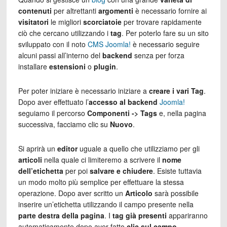
contenuti
per altrettanti
argomenti
è necessario fornire ai
visitatori
le migliori
scorciatoie
per trovare rapidamente
ciò che cercano utilizzando i
tag
. Per poterlo fare su un sito
sviluppato con il noto
CMS Joomla!
è necessario seguire
alcuni passi all’interno del
backend
senza per forza
installare
estensioni
o
plugin
.
Per poter iniziare è necessario iniziare a
creare i vari Tag
.
Dopo aver effettuato l’
accesso al
backend
Joomla!
seguiamo il percorso
Componenti -> Tags
e, nella pagina
successiva, facciamo clic su
Nuovo
.
Si aprirà un
editor
uguale a quello che utilizziamo per gli
articoli
nella quale ci limiteremo a scrivere il
nome
dell’etichetta
per poi
salvare e chiudere
. Esiste tuttavia
un modo molto più semplice per effettuare la stessa
operazione. Dopo aver scritto un
Articolo
sarà possibile
inserire un’etichetta utilizzando il campo presente nella
parte destra della pagina
. I
tag già presenti
appariranno
automaticamente dopo aver fatto
clic sul campo
.