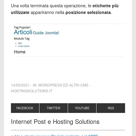
Una volta terminata questa operazione, le
etichette più
utilizzate
appariranno nella
posizione selezionata
.
14/05/2021
-
IN:
WORDPRESS ED ALTRI CMS
-
HOSTINGSOLUTIONS.IT
FACEBOOK
TWITTER
YOUTUBE
RSS
Internet Post e Hosting Solutions