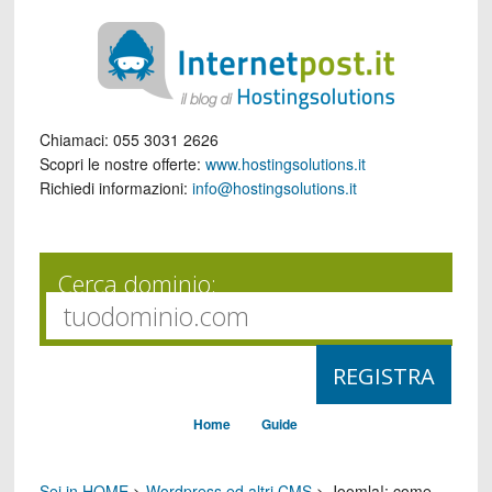
Chiamaci:
055 3031 2626
Scopri le nostre offerte:
www.hostingsolutions.it
Richiedi informazioni:
info@hostingsolutions.it
Cerca dominio:
Home
Guide
Sei in HOME
>
Wordpress ed altri CMS
>
Joomla!: come