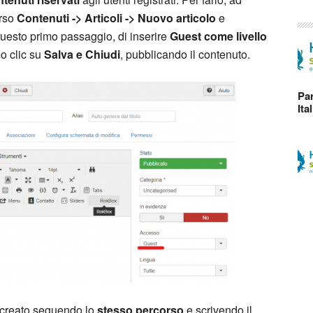
orso
Contenuti -> Articoli -> Nuovo articolo
e
uesto primo passaggio, di inserire
Guest come livello
mo clic su
Salva e Chiudi
, pubblicando il contenuto.
Par
Ita
e creato seguendo lo
stesso percorso
e scrivendo il