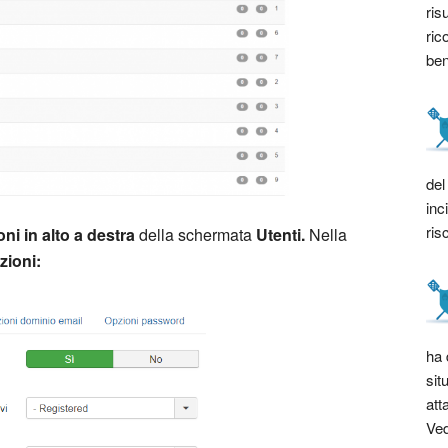
ris
ric
bene
del
inc
ris
ni in alto a destra
della schermata
Utenti.
Nella
zioni:
ha 
sit
att
Ved