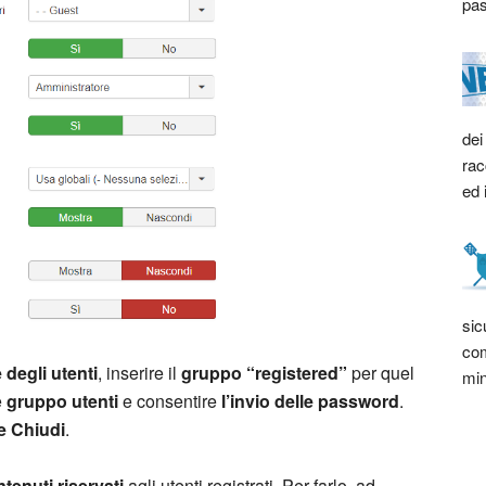
pas
dei
rac
ed 
sic
com
 degli utenti
, inserire il
gruppo “registered”
per quel
min
e
gruppo utenti
e consentire
l’invio delle password
.
e Chiudi
.
ntenuti riservati
agli utenti registrati. Per farlo, ad