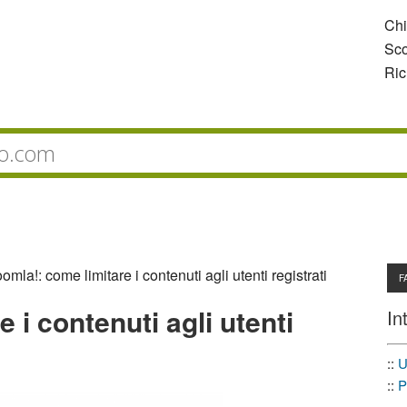
Ch
Sco
Ric
omla!: come limitare i contenuti agli utenti registrati
F
 i contenuti agli utenti
In
::
U
::
P