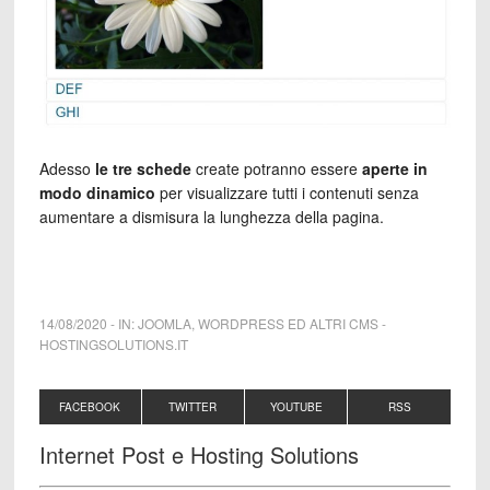
Adesso
le tre schede
create potranno essere
aperte in
modo dinamico
per visualizzare tutti i contenuti senza
aumentare a dismisura la lunghezza della pagina.
14/08/2020
-
IN:
JOOMLA
,
WORDPRESS ED ALTRI CMS
-
HOSTINGSOLUTIONS.IT
FACEBOOK
TWITTER
YOUTUBE
RSS
Internet Post e Hosting Solutions