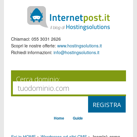
Chiamaci:
055 3031 2626
Scopri le nostre offerte:
www.hostingsolutions.it
Richiedi informazioni:
info@hostingsolutions.it
Cerca dominio:
Home
Guide
Sei in HOME
>
Wordpress ed altri CMS
>
Joomla!: come