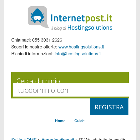
Chiamaci:
055 3031 2626
Scopri le nostre offerte:
www.hostingsolutions.it
Richiedi informazioni:
info@hostingsolutions.it
Cerca dominio:
Home
Guide
Sei in HOME
>
Approfondimenti
>
IT-Wallet: tutte le novità