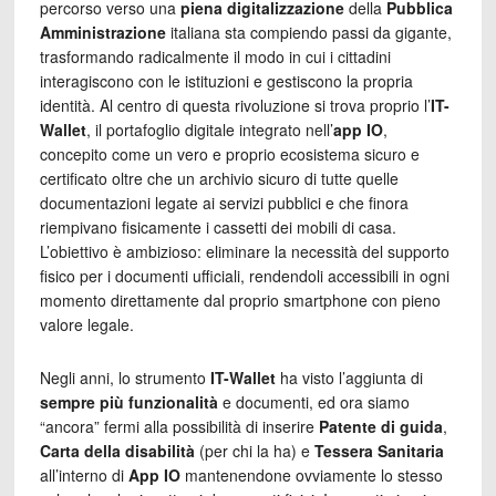
percorso verso una
piena digitalizzazione
della
Pubblica
Amministrazione
italiana sta compiendo passi da gigante,
trasformando radicalmente il modo in cui i cittadini
interagiscono con le istituzioni e gestiscono la propria
identità. Al centro di questa rivoluzione si trova proprio l’
IT-
Wallet
, il portafoglio digitale integrato nell’
app IO
,
concepito come un vero e proprio ecosistema sicuro e
certificato oltre che un archivio sicuro di tutte quelle
documentazioni legate ai servizi pubblici e che finora
riempivano fisicamente i cassetti dei mobili di casa.
L’obiettivo è ambizioso: eliminare la necessità del supporto
fisico per i documenti ufficiali, rendendoli accessibili in ogni
momento direttamente dal proprio smartphone con pieno
valore legale.
Negli anni, lo strumento
IT-Wallet
ha visto l’aggiunta di
sempre più funzionalità
e documenti, ed ora siamo
“ancora” fermi alla possibilità di inserire
Patente di guida
,
Carta della disabilità
(per chi la ha) e
Tessera Sanitaria
all’interno di
App IO
mantenendone ovviamente lo stesso