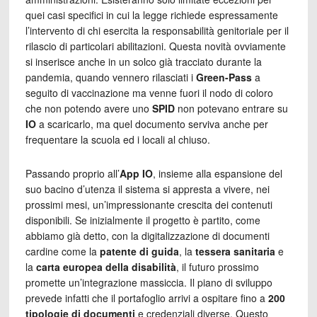
quei casi specifici in cui la legge richiede espressamente
l’intervento di chi esercita la responsabilità genitoriale per il
rilascio di particolari abilitazioni. Questa novità ovviamente
si inserisce anche in un solco già tracciato durante la
pandemia, quando vennero rilasciati i
Green-Pass
a
seguito di vaccinazione ma venne fuori il nodo di coloro
che non potendo avere uno
SPID
non potevano entrare su
IO
a scaricarlo, ma quel documento serviva anche per
frequentare la scuola ed i locali al chiuso.
Passando proprio all’
App IO
, insieme alla espansione del
suo bacino d’utenza il sistema si appresta a vivere, nei
prossimi mesi, un’impressionante crescita dei contenuti
disponibili. Se inizialmente il progetto è partito, come
abbiamo già detto, con la digitalizzazione di documenti
cardine come la
patente di guida
, la
tessera sanitaria
e
la
carta europea della disabilità
, il futuro prossimo
promette un’integrazione massiccia. Il piano di sviluppo
prevede infatti che il portafoglio arrivi a ospitare fino a
200
tipologie di documenti
e credenziali diverse. Questo