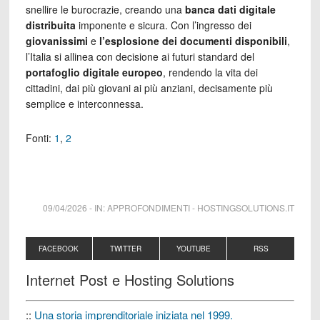
snellire le burocrazie, creando una
banca dati digitale
distribuita
imponente e sicura. Con l’ingresso dei
giovanissimi
e
l’esplosione dei documenti disponibili
,
l’Italia si allinea con decisione ai futuri standard del
portafoglio digitale europeo
, rendendo la vita dei
cittadini, dai più giovani ai più anziani, decisamente più
semplice e interconnessa.
Fonti:
1
,
2
09/04/2026
-
IN:
APPROFONDIMENTI
-
HOSTINGSOLUTIONS.IT
FACEBOOK
TWITTER
YOUTUBE
RSS
Internet Post e Hosting Solutions
::
Una storia imprenditoriale iniziata nel 1999.