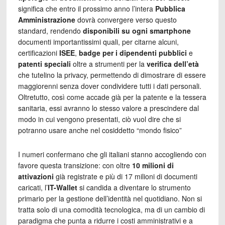
significa che entro il prossimo anno l’intera
Pubblica
Amministrazione
dovrà convergere verso questo
standard, rendendo
disponibili su ogni smartphone
documenti importantissimi quali, per citarne alcuni,
certificazioni
ISEE
,
badge per i dipendenti
pubblici
e
patenti speciali
oltre a strumenti per la
verifica dell’età
che tutelino la privacy, permettendo di dimostrare di essere
maggiorenni senza dover condividere tutti i dati personali.
Oltretutto, così come accade già per la patente e la tessera
sanitaria, essi avranno lo stesso valore a prescindere dal
modo in cui vengono presentati, ciò vuol dire che si
potranno usare anche nel cosiddetto “mondo fisico”
I numeri confermano che gli italiani stanno accogliendo con
favore questa transizione: con oltre
10 milioni di
attivazioni
già registrate e più di 17 milioni di documenti
caricati, l’
IT-Wallet
si candida a diventare lo strumento
primario per la gestione dell’identità nel quotidiano. Non si
tratta solo di una comodità tecnologica, ma di un cambio di
paradigma che punta a ridurre i costi amministrativi e a