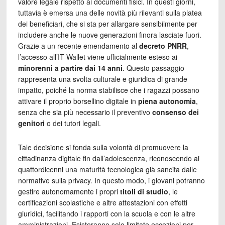
valore legale rispetto ai documenti fisici. In questi giorni,
tuttavia è emersa una delle novità più rilevanti sulla platea
dei beneficiari, che si sta per allargare sensibilmente per
includere anche le nuove generazioni finora lasciate fuori.
Grazie a un recente emendamento al
decreto PNRR
,
l’accesso all’IT-Wallet viene ufficialmente esteso ai
minorenni a partire dai 14 anni
. Questo passaggio
rappresenta una svolta culturale e giuridica di grande
impatto, poiché la norma stabilisce che i ragazzi possano
attivare il proprio borsellino digitale in
piena autonomia
,
senza che sia più necessario il preventivo
consenso dei
genitori
o dei tutori legali.
Tale decisione si fonda sulla volontà di promuovere la
cittadinanza digitale fin dall’adolescenza, riconoscendo ai
quattordicenni una maturità tecnologica già sancita dalle
normative sulla privacy. In questo modo, i giovani potranno
gestire autonomamente i propri
titoli di studio
, le
certificazioni scolastiche e altre attestazioni con effetti
giuridici, facilitando i rapporti con la scuola e con le altre
amministrazioni. Esisteranno solo limitate eccezioni per