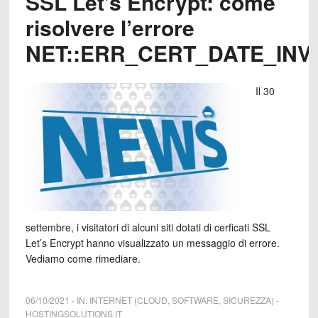
SSL Let’s Encrypt: come
risolvere l’errore
NET::ERR_CERT_DATE_INV
Il 30
settembre, i visitatori di alcuni siti dotati di cerficati SSL
Let’s Encrypt hanno visualizzato un messaggio di errore.
Vediamo come rimediare.
06/10/2021
-
IN:
INTERNET (CLOUD, SOFTWARE, SICUREZZA)
-
HOSTINGSOLUTIONS.IT