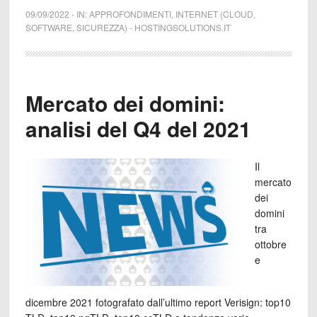
09/09/2022
-
IN:
APPROFONDIMENTI
,
INTERNET (CLOUD,
SOFTWARE, SICUREZZA)
-
HOSTINGSOLUTIONS.IT
Mercato dei domini:
analisi del Q4 del 2021
Il
mercato
dei
domini
tra
ottobre
e
dicembre 2021 fotografato dall’ultimo report Verisign: top10