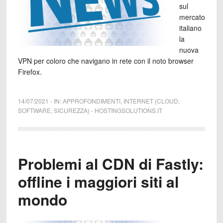
sul
mercato
italiano
la
nuova
VPN per coloro che navigano in rete con il noto browser
Firefox.
14/07/2021
-
IN:
APPROFONDIMENTI
,
INTERNET (CLOUD,
SOFTWARE, SICUREZZA)
-
HOSTINGSOLUTIONS.IT
Problemi al CDN di Fastly:
offline i maggiori siti al
mondo