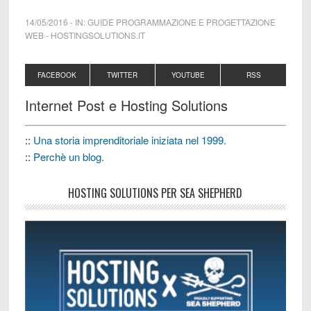
14/05/2016
-
IN:
GUIDE PROGRAMMAZIONE E PROGETTAZIONE
WEB
-
HOSTINGSOLUTIONS.IT
FACEBOOK
TWITTER
YOUTUBE
RSS
Internet Post e Hosting Solutions
::
Una storia imprenditoriale iniziata nel 1999.
::
Perchè un blog.
HOSTING SOLUTIONS PER SEA SHEPHERD