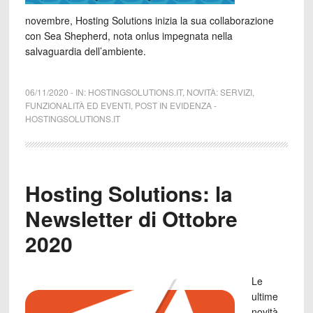
novembre, Hosting Solutions inizia la sua collaborazione
con Sea Shepherd, nota onlus impegnata nella
salvaguardia dell’ambiente.
06/11/2020
-
IN:
HOSTINGSOLUTIONS.IT
,
NOVITÀ: SERVIZI,
FUNZIONALITÀ ED EVENTI
,
POST IN EVIDENZA
-
HOSTINGSOLUTIONS.IT
Hosting Solutions: la
Newsletter di Ottobre
2020
Le
ultime
novità