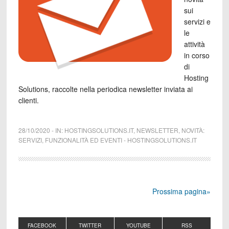
sui
servizi e
le
attività
in corso
di
Hosting
Solutions, raccolte nella periodica newsletter inviata ai
clienti.
28/10/2020
-
IN:
HOSTINGSOLUTIONS.IT
,
NEWSLETTER
,
NOVITÀ:
SERVIZI, FUNZIONALITÀ ED EVENTI
-
HOSTINGSOLUTIONS.IT
Prossima pagina»
FACEBOOK
TWITTER
YOUTUBE
RSS