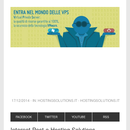
17/12/2014
-
IN:
HOSTINGSOLUTIONS.IT
-
HOSTINGSOLUTIONS.IT
FACEBOOK
TWITTER
YOUTUBE
RSS
Internet Post e Hosting Solutions