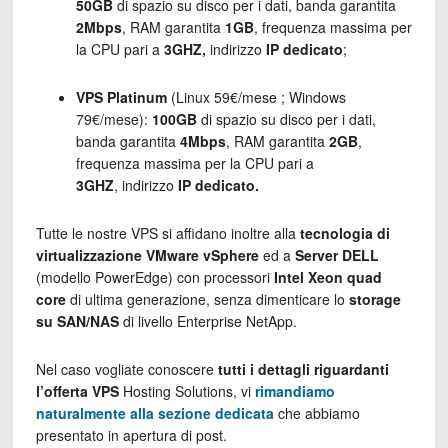
50GB
di spazio su disco per i dati, banda garantita
2Mbps
, RAM garantita
1GB
, frequenza massima per
la CPU pari a
3GHZ,
indirizzo
IP dedicato
;
VPS Platinum
(Linux 59€/mese ; Windows
79€/mese):
100GB
di spazio su disco per i dati,
banda garantita
4Mbps
, RAM garantita
2GB
,
frequenza massima per la CPU pari a
3GHZ
, indirizzo
IP dedicato.
Tutte le nostre VPS si affidano inoltre alla
tecnologia di
virtualizzazione VMware vSphere
ed a
Server DELL
(modello PowerEdge) con processori
Intel Xeon quad
core
di ultima generazione, senza dimenticare lo
storage
su SAN/NAS
di livello Enterprise NetApp.
Nel caso vogliate conoscere
tutti i dettagli riguardanti
l’offerta VPS
Hosting Solutions, vi
rimandiamo
naturalmente alla sezione dedicata
che abbiamo
presentato in apertura di post.