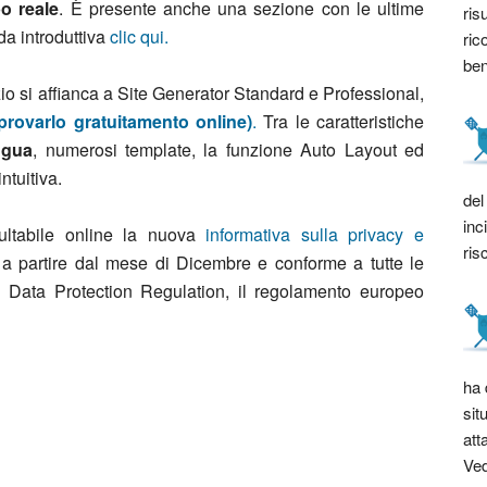
o reale
. È presente anche una sezione con le ultime
ris
da introduttiva
clic qui.
ric
bene
o si affianca a Site Generator Standard e Professional,
 provarlo gratuitamento online)
.
Tra le caratteristiche
ingua
, numerosi template, la funzione Auto Layout ed
ntuitiva.
del
inc
ultabile online la nuova
informativa sulla privacy e
ris
a a partire dal mese di Dicembre e conforme a tutte le
 Data Protection Regulation, il regolamento europeo
ha 
sit
att
Ved