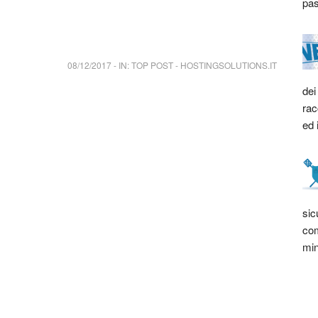
pas
08/12/2017
-
IN:
TOP POST
-
HOSTINGSOLUTIONS.IT
dei
rac
ed 
sic
com
min