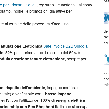
pas
 per i domini .it e .eu
, registrabili e trasferibili al costo
rdiamo, inoltre, le promozioni già attive per i
nte al termine della procedura d’acquisto.
dei
rac
ed 
Fatturazione Elettronica
Safe Invoice B2B Singola
del 50%
per il primo anno. Lo sconto del 50% è
odulo creazione fatture elettroniche
, sempre per il
sic
com
min
 nel rispetto dell’ambiente
, impegno certificato
ntale) e verificabile con il
basso impatto
ier IV
, con l’utilizzo del
100% di energia elettrica
artnership con Sea Shepherd Italia
che si occupa