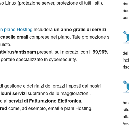
 Linux (protezione server, protezione di tutti i siti).
ris
ric
bene
 un piano Hosting
includerà
un anno gratis di servizi
 caselle email
comprese nel piano. Tale promozione si
uisto.
ntivirus/antispam
presenti sul mercato, con il
99,96%
del
 portale specializzato in cybersecurity.
inc
ris
i gestione e dei rialzi dei prezzi imposti dai nostri
alcuni servizi
subiranno delle maggiorazioni.
no ai
servizi di Fatturazione Elettronica,
ha 
ared
come, ad esempio, email e piani Hosting.
sit
att
Ved