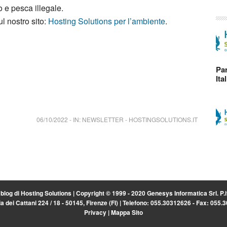
 e pesca illegale.
l nostro sito:
Hosting Solutions per l’ambiente
.
Par
Ita
06/10/2022
-
IN:
NEWSLETTER
-
HOSTINGSOLUTIONS.IT
l blog di
Hosting Solutions
| Copyright © 1999 - 2020 Genesys Informatica Srl. P
a dei Cattani 224 / 18 - 50145, Firenze (FI) | Telefono: 055.30312626 - Fax: 055
Privacy
|
Mappa Sito