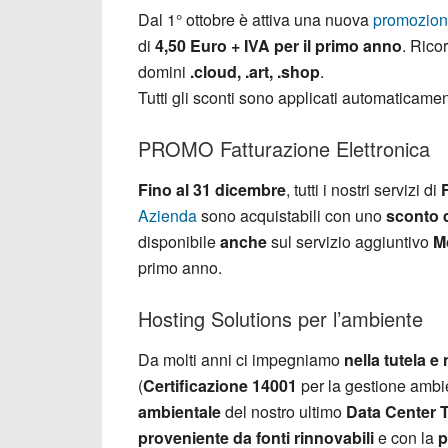
Dal 1° ottobre è attiva una nuova
promozione
di
4,50 Euro + IVA per il primo anno
. Rico
domini
.cloud, .art, .shop
.
Tutti gli sconti sono applicati automaticame
PROMO Fatturazione Elettronica
Fino al 31 dicembre
, tutti i nostri servizi di
Azienda
sono acquistabili con uno
sconto 
disponibile
anche
sul servizio aggiuntivo
M
primo anno.
Hosting Solutions per l’ambiente
Da molti anni ci impegniamo
nella tutela e
(
Certificazione 14001
per la gestione ambie
ambientale
del nostro ultimo
Data Center T
proveniente da fonti rinnovabili
e con la
p