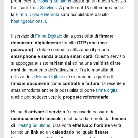
propri clienti,
Hosting Solutions
aggiunge un nuovo servizio
tra i suoi
Trust Services
. A partire dal 13 settembre anche
la
Firma Digitale Remota
sarà acquistabile dal sito
hostingsolutions.it
.
Il servizio di
Firma Digitale
dà la possibilità di
firmare
documenti digitalmente
tramite
OTP (one time
password)
in totale comodità utilizzando il proprio
smartphone
e
senza alcuna
smart card
. Questo servizio
si appoggia ai sistemi
Namirial
ed ha una
validità di tre
anni
dal momento dell’attivazione. Tra le modalità di
utilizzo della
Firma Digitale
c’è sicuramente quella di
firmare documenti
come
contratti e fatture
. Di recente è
stata introdotta anche la possibilità di porre
firme digitali
anche per sottoscrivere le
proposte referendarie
.
Prima di
attivare il servizio
è necessario passare dal
riconoscimento facciale
, effettuato da remoto dai
tecnici
di
Hosting Solutions
. Una volta
effettuato l’ordine
verrà
fornito un
link
ad un
calendario
nel quale
fissare