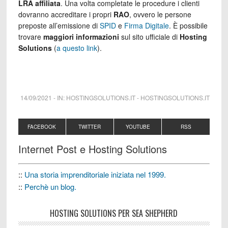
LRA affiliata
. Una volta completate le procedure i clienti
dovranno accreditare i propri
RAO
, ovvero le persone
preposte all’emissione di
SPID
e
Firma Digitale
. È possibile
trovare
maggiori informazioni
sul sito ufficiale di
Hosting
Solutions
(
a questo link
).
14/09/2021
-
IN:
HOSTINGSOLUTIONS.IT
-
HOSTINGSOLUTIONS.IT
FACEBOOK
TWITTER
YOUTUBE
RSS
Internet Post e Hosting Solutions
::
Una storia imprenditoriale iniziata nel 1999.
::
Perchè un blog.
HOSTING SOLUTIONS PER SEA SHEPHERD