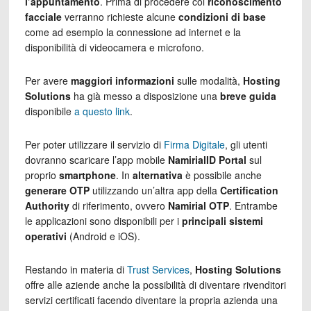
l’appuntamento
. Prima di procedere col
riconoscimento
facciale
verranno richieste alcune
condizioni di base
come ad esempio la connessione ad internet e la
disponibilità di videocamera e microfono.
Per avere
maggiori informazioni
sulle modalità,
Hosting
Solutions
ha già messo a disposizione una
breve guida
disponibile
a questo link
.
Per poter utilizzare il servizio di
Firma Digitale
, gli utenti
dovranno scaricare l’app mobile
NamirialID Portal
sul
proprio
smartphone
. In
alternativa
è possibile anche
generare OTP
utilizzando un’altra app della
Certification
Authority
di riferimento, ovvero
Namirial OTP
. Entrambe
le applicazioni sono disponibili per i
principali sistemi
operativi
(Android e iOS).
Restando in materia di
Trust Services
,
Hosting Solutions
offre alle aziende anche la possibilità di diventare rivenditori
servizi certificati facendo diventare la propria azienda una