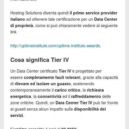
Hosting Solutions diventa quindi
il primo service provider
italiano
ad ottenere tale certificazione per un
Data Center
di proprietà
, come si può chiaramente vedere al seguente
link
http://uptimeinstitute.com/uptime-institute-awards
.
Cosa significa Tier IV
Un Data Center certificato
Tier IV
è progettato per
essere
completamente fault tolerant
, grazie alla capacità
di
rilevare ed isolare un guasto
, sostenendo
contemporaneamente il
carico critico
, la
richiesta
energetica
, la
connettività
ed il
raffreddamento
delle
zone critiche. Quindi, un
Data Center Tier IV
può far fronte
ai guasti senza alcun impatto sulla
disponibilità dei
servizi
.