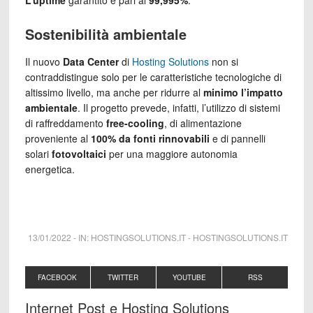
L’uptime
garantito è pari al
99,995%
.
Sostenibilità ambientale
Il nuovo
Data Center
di
Hosting Solutions
non si
contraddistingue solo per le caratteristiche tecnologiche di
altissimo livello, ma anche per ridurre al
minimo l’impatto
ambientale
. Il progetto prevede, infatti, l’utilizzo di sistemi
di raffreddamento
free-cooling
, di alimentazione
proveniente al
100% da fonti rinnovabili
e di pannelli
solari
fotovoltaici
per una maggiore autonomia
energetica.
13/01/2022
-
IN:
HOSTINGSOLUTIONS.IT
-
HOSTINGSOLUTIONS.IT
FACEBOOK
TWITTER
YOUTUBE
RSS
Internet Post e Hosting Solutions