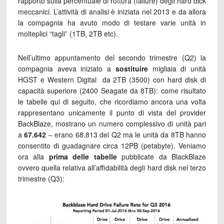
rapporto sulla percentuale di rottura (failure) degli hard dick
meccanici. L’attività di analisi è iniziata nel 2013 e da allora
la compagnia ha avuto modo di testare varie unità in
molteplici “tagli” (1TB, 2TB etc).
Nell’ultimo appuntamento del secondo trimestre (Q2) la
compagnia aveva iniziato a
sostituire
migliaia di unità
HGST e Western Digital da 2TB (3500) con hard disk di
capacità superiore (2400 Seagate da 8TB): come risultato
le tabelle qui di seguito, che ricordiamo ancora una volta
rappresentano unicamente il punto di vista del provider
BackBlaze, mostrano un numero complessivo di unità pari
a
67.642
– erano 68.813 del Q2 ma le unità da 8TB hanno
consentito di guadagnare circa 12PB (petabyte). Veniamo
ora alla
prima delle tabelle
pubblicate da BlackBlaze
ovvero quella relativa all’affidabilità degli hard disk nel terzo
trimestre (Q3):