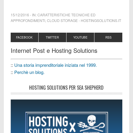
15/12/2016
-
IN:
CARATTERISTICHE TECNICHE ED
APPROFONDIMENTI
,
CLOUD STORAGE
-
HOSTINGSOLUTIONS.IT
FACEBOOK
TWITTER
YOUTUBE
RSS
Internet Post e Hosting Solutions
::
Una storia imprenditoriale iniziata nel 1999.
::
Perchè un blog.
HOSTING SOLUTIONS PER SEA SHEPHERD