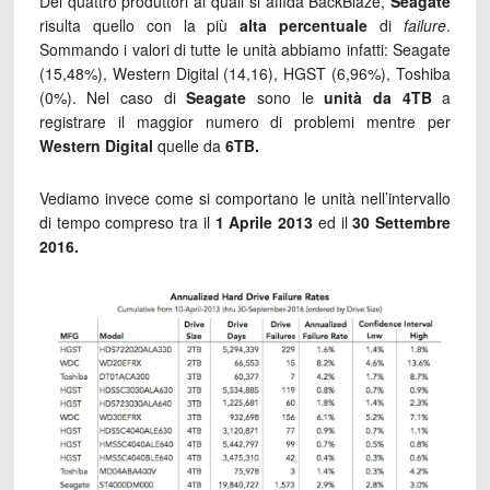
Dei quattro produttori ai quali si affida BackBlaze,
Seagate
risulta quello con la più
alta percentuale
di
failure
.
Sommando i valori di tutte le unità abbiamo infatti: Seagate
(15,48%), Western Digital (14,16), HGST (6,96%), Toshiba
(0%). Nel caso di
Seagate
sono le
unità da 4TB
a
registrare il maggior numero di problemi mentre per
Western Digital
quelle da
6TB.
Vediamo invece come si comportano le unità nell’intervallo
di tempo compreso tra il
1 Aprile 2013
ed il
30 Settembre
2016.