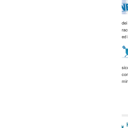
dei
rac
ed 
sic
com
min