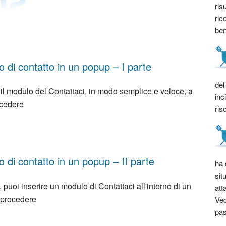
ris
ric
bene
 di contatto in un popup – I parte
del
il modulo del Contattaci, in modo semplice e veloce, a
inc
ocedere
ris
 di contatto in un popup – II parte
ha 
sit
, puoi inserire un modulo di Contattaci all'interno di un
att
 procedere
Ved
pas