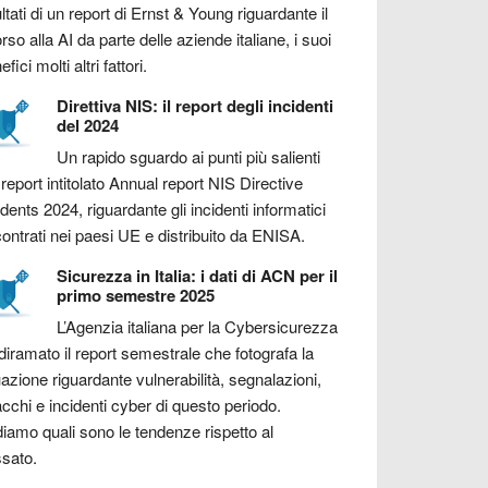
ultati di un report di Ernst & Young riguardante il
orso alla AI da parte delle aziende italiane, i suoi
fici molti altri fattori.
Direttiva NIS: il report degli incidenti
del 2024
Un rapido sguardo ai punti più salienti
 report intitolato Annual report NIS Directive
idents 2024, riguardante gli incidenti informatici
contrati nei paesi UE e distribuito da ENISA.
Sicurezza in Italia: i dati di ACN per il
primo semestre 2025
L’Agenzia italiana per la Cybersicurezza
diramato il report semestrale che fotografa la
uazione riguardante vulnerabilità, segnalazioni,
acchi e incidenti cyber di questo periodo.
iamo quali sono le tendenze rispetto al
sato.