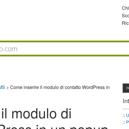
Ch
Sco
Ric
CMS
>
Come inserire il modulo di contatto WordPress in
F
In
il modulo di
::
U
::
P
Press in un popup