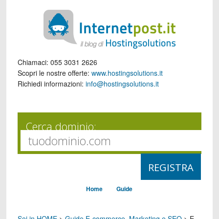
Chiamaci:
055 3031 2626
Scopri le nostre offerte:
www.hostingsolutions.it
Richiedi informazioni:
info@hostingsolutions.it
Cerca dominio:
Home
Guide
Sei in HOME
>
Guide E-commerce, Marketing e SEO
>
E-