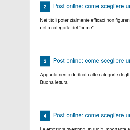
Post online: come scegliere un
2
Nei titoli potenzialmente efficaci non figur
della categoria dei “come”.
Post online: come scegliere un
3
Appuntamento dedicato alle categorie degli e
Buona lettura
Post online: come scegliere un
4
Le emozioni rivestono un ruolo importante an