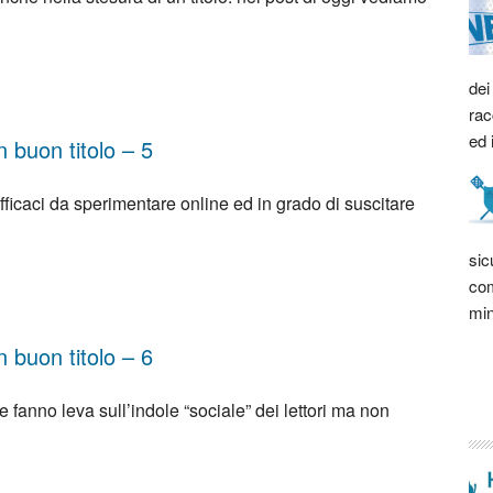
dei
rac
ed 
 buon titolo – 5
efficaci da sperimentare online ed in grado di suscitare
sic
com
min
 buon titolo – 6
e fanno leva sull’indole “sociale” dei lettori ma non