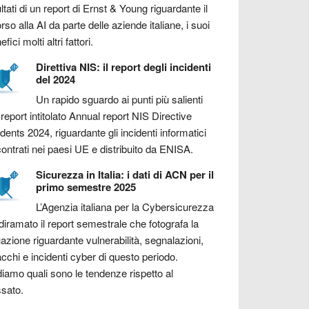
ultati di un report di Ernst & Young riguardante il
orso alla AI da parte delle aziende italiane, i suoi
fici molti altri fattori.
Direttiva NIS: il report degli incidenti
del 2024
Un rapido sguardo ai punti più salienti
 report intitolato Annual report NIS Directive
idents 2024, riguardante gli incidenti informatici
contrati nei paesi UE e distribuito da ENISA.
Sicurezza in Italia: i dati di ACN per il
primo semestre 2025
L’Agenzia italiana per la Cybersicurezza
diramato il report semestrale che fotografa la
uazione riguardante vulnerabilità, segnalazioni,
acchi e incidenti cyber di questo periodo.
iamo quali sono le tendenze rispetto al
sato.