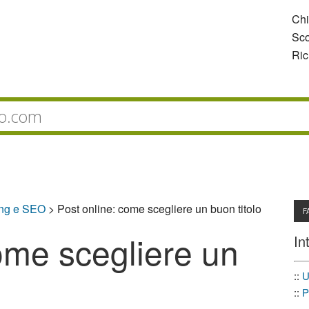
Ch
Sco
Ric
ing e SEO
>
Post online: come scegliere un buon titolo
F
ome scegliere un
In
::
U
::
P