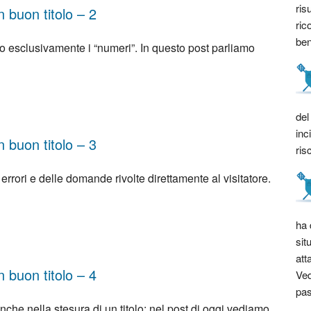
ris
 buon titolo – 2
ric
bene
ano esclusivamente i “numeri”. In questo post parliamo
del
inc
 buon titolo – 3
ris
rrori e delle domande rivolte direttamente al visitatore.
ha 
sit
att
 buon titolo – 4
Ved
pas
che nella stesura di un titolo: nel post di oggi vediamo