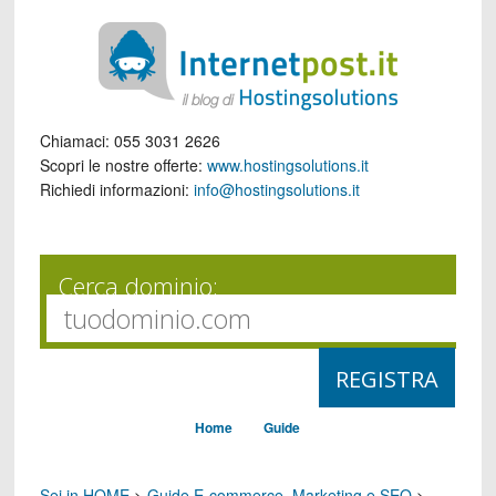
Chiamaci:
055 3031 2626
Scopri le nostre offerte:
www.hostingsolutions.it
Richiedi informazioni:
info@hostingsolutions.it
Cerca dominio:
Home
Guide
Sei in HOME
>
Guide E-commerce, Marketing e SEO
>