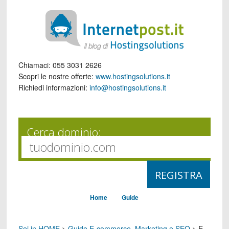
Chiamaci:
055 3031 2626
Scopri le nostre offerte:
www.hostingsolutions.it
Richiedi informazioni:
info@hostingsolutions.it
Cerca dominio:
Home
Guide
Sei in HOME
>
Guide E-commerce, Marketing e SEO
>
E-